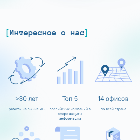
Интересное о нас
>
30
лет
Топ
5
14
офисов
работы на рынке ИБ
российских компаний в
по всей стране
сфере защиты
информации