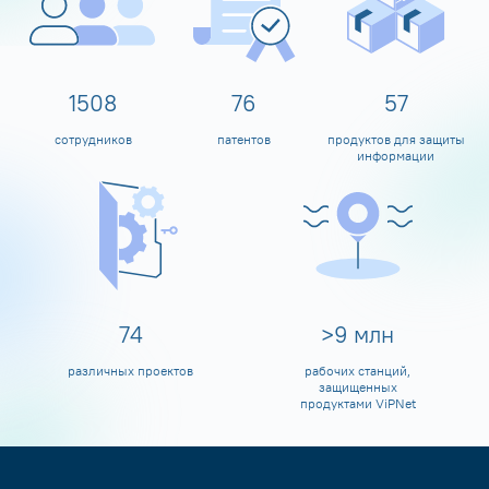
1600
80
60
сотрудников
патентов
продуктов для защиты
информации
80
>
10
млн
различных проектов
рабочих станций,
защищенных
продуктами ViPNet