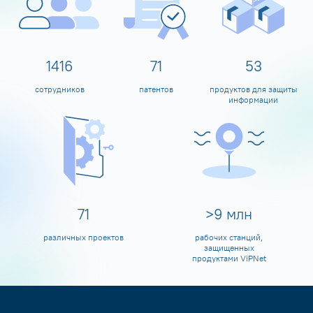
1597
80
60
сотрудников
патентов
продуктов для защиты
информации
80
>
10
млн
различных проектов
рабочих станций,
защищенных
продуктами ViPNet