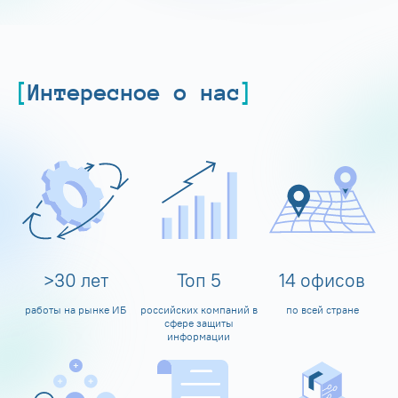
Интересное о нас
>
30
лет
Топ
5
14
офисов
работы на рынке ИБ
российских компаний в
по всей стране
сфере защиты
информации