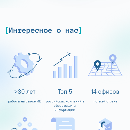
Интересное о нас
>
30
лет
Топ
5
14
офисов
работы на рынке ИБ
российских компаний в
по всей стране
сфере защиты
информации