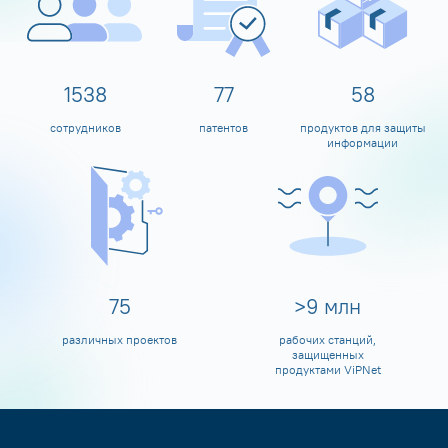
1600
80
60
сотрудников
патентов
продуктов для защиты
информации
80
>
10
млн
различных проектов
рабочих станций,
защищенных
продуктами ViPNet