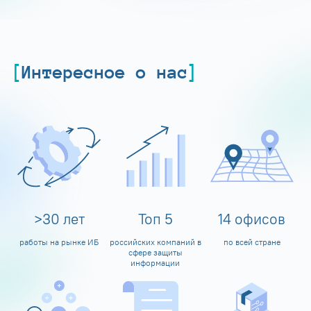
Интересное о нас
>
30
лет
Топ
5
14
офисов
работы на рынке ИБ
российских компаний в
по всей стране
сфере защиты
информации