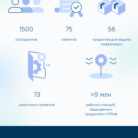
1600
80
60
сотрудников
патентов
продуктов для защиты
информации
80
>
10
млн
различных проектов
рабочих станций,
защищенных
продуктами ViPNet