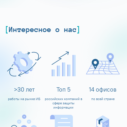
Интересное о нас
>
30
лет
Топ
5
14
офисов
работы на рынке ИБ
российских компаний в
по всей стране
сфере защиты
информации