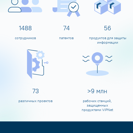
1599
80
60
сотрудников
патентов
продуктов для защиты
информации
80
>
10
млн
различных проектов
рабочих станций,
защищенных
продуктами ViPNet