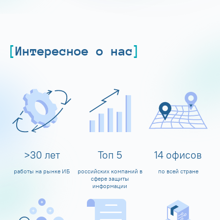
Интересное о нас
>
30
лет
Топ
5
14
офисов
работы на рынке ИБ
российских компаний в
по всей стране
сфере защиты
информации