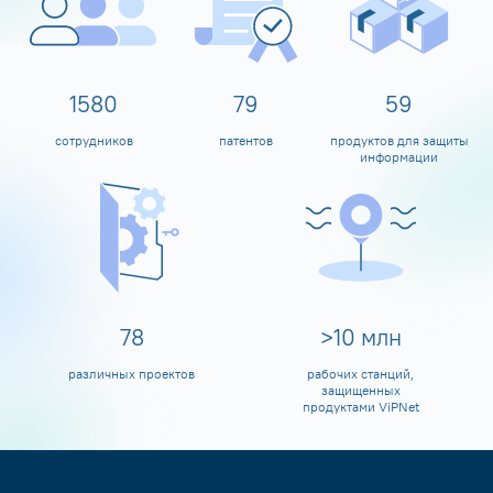
1600
80
60
сотрудников
патентов
продуктов для защиты
информации
80
>
10
млн
различных проектов
рабочих станций,
защищенных
продуктами ViPNet