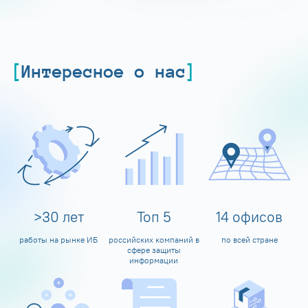
Интересное о нас
>
30
лет
Топ
5
14
офисов
работы на рынке ИБ
российских компаний в
по всей стране
сфере защиты
информации