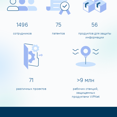
1600
80
60
сотрудников
патентов
продуктов для защиты
информации
80
>
10
млн
различных проектов
рабочих станций,
защищенных
продуктами ViPNet