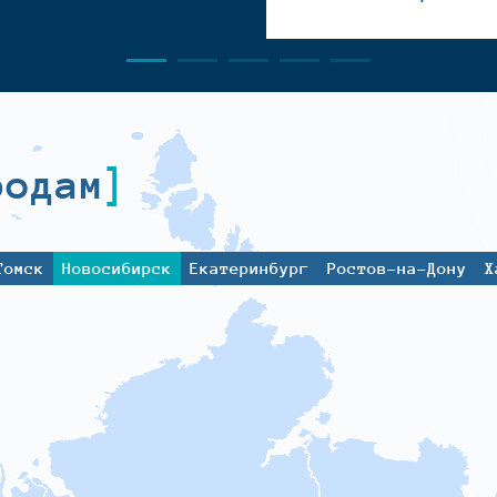
родам
Томск
Новосибирск
Екатеринбург
Ростов-на-Дону
Х