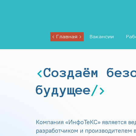
Главная
Вакансии
Раб
Создаём без
будущее
Компания «ИнфоТеКС» является в
разработчиком и производителем в