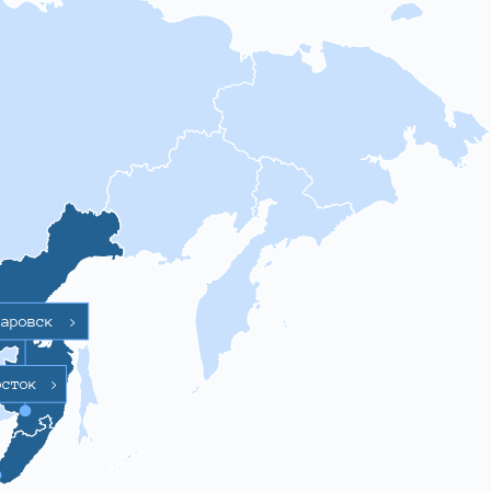
баровск
>
осток
>