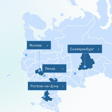
Москва
>
Екатеринбург
>
Пенза
>
Ростов-на-Дону
>