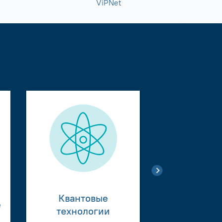
ViPNet
Квантовые
е
Тестиро
технологии