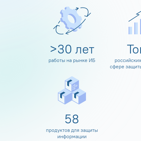
>
30
лет
Т
работы на рынке ИБ
российских
сфере защит
60
продуктов для защиты
информации