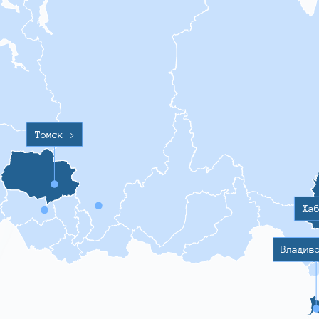
Томск
>
Ха
Владив