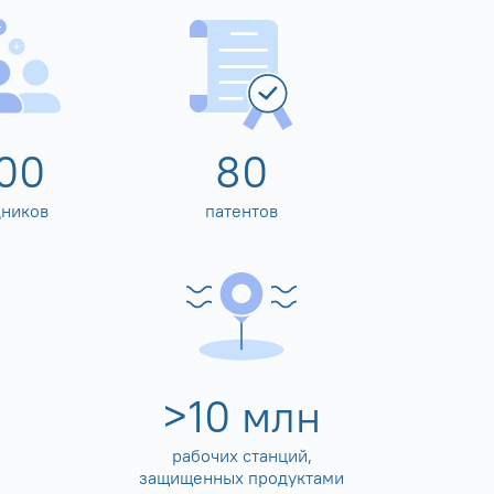
00
80
дников
патентов
>
10
млн
рабочих станций,
защищенных продуктами