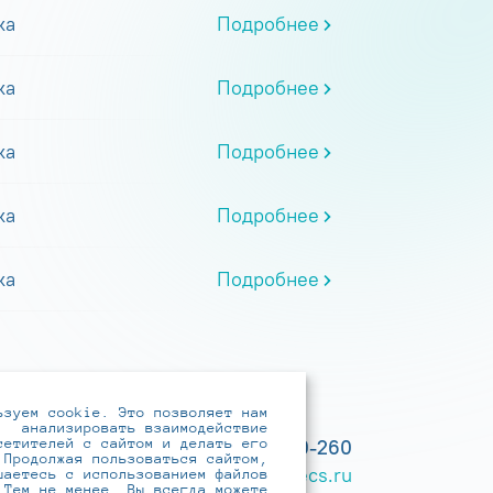
ка
Подробнее
ка
Подробнее
ка
Подробнее
ка
Подробнее
ка
Подробнее
ьзуем cookie. Это позволяет нам
анализировать взаимодействие
сетителей с сайтом и делать его
+7 (495) 737-6192, 8-800-250-0-260
 Продолжая пользоваться сайтом,
practice@infotecs.ru
,
hr@infotecs.ru
шаетесь с использованием файлов
 Тем не менее, Вы всегда можете