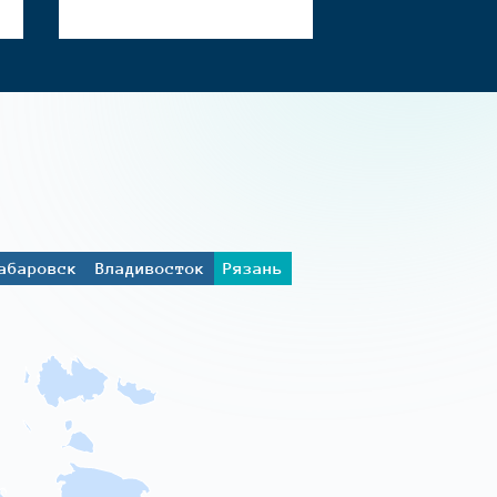
абаровск
Владивосток
Рязань