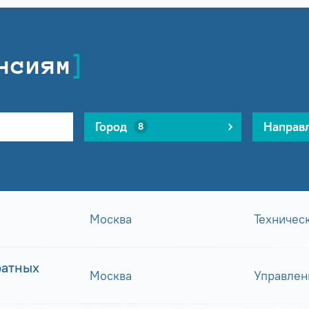
нсиям
Город
Направ
8
Москва
Техничес
ратных
Москва
Управлен