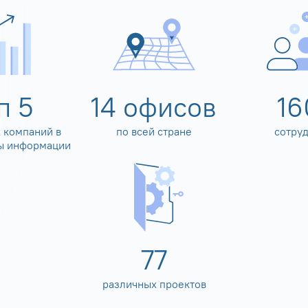
оп
5
14
офисов
16
 компаний в
по всей стране
сотру
ы информации
80
различных проектов