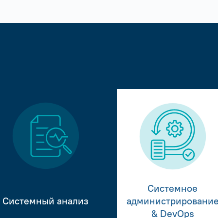
Системное
Системный анализ
администрировани
& DevOps