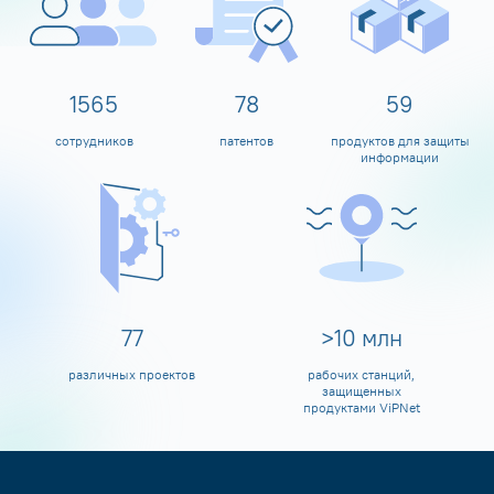
1600
80
60
сотрудников
патентов
продуктов для защиты
информации
80
>
10
млн
различных проектов
рабочих станций,
защищенных
продуктами ViPNet