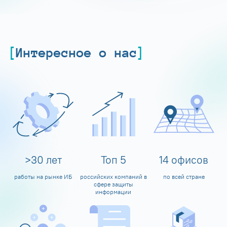
Интересное о нас
>
30
лет
Топ
5
14
офисов
работы на рынке ИБ
российских компаний в
по всей стране
сфере защиты
информации