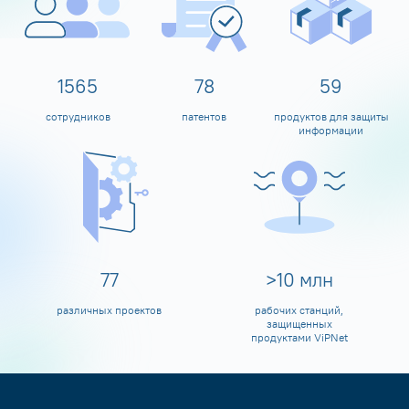
1600
80
60
сотрудников
патентов
продуктов для защиты
информации
80
>
10
млн
различных проектов
рабочих станций,
защищенных
продуктами ViPNet