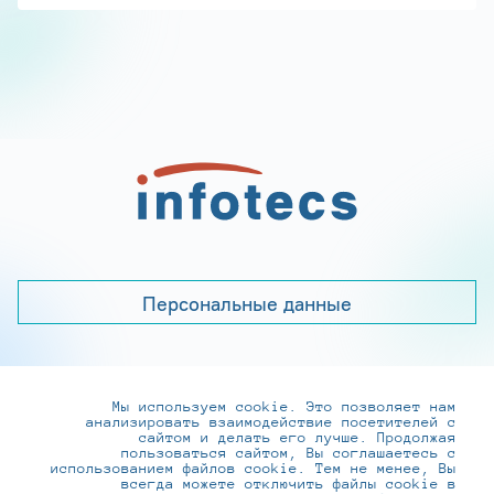
Персональные данные
Мы используем cookie. Это позволяет нам
+7 (495) 737-6192, 8-800-250-0-260
анализировать взаимодействие посетителей с
practice@infotecs.ru
,
hr@infotecs.ru
сайтом и делать его лучше. Продолжая
пользоваться сайтом, Вы соглашаетесь с
127273, г. Москва, Отрадная ул., 2Б строение 1
использованием файлов cookie. Тем не менее, Вы
всегда можете отключить файлы cookie в