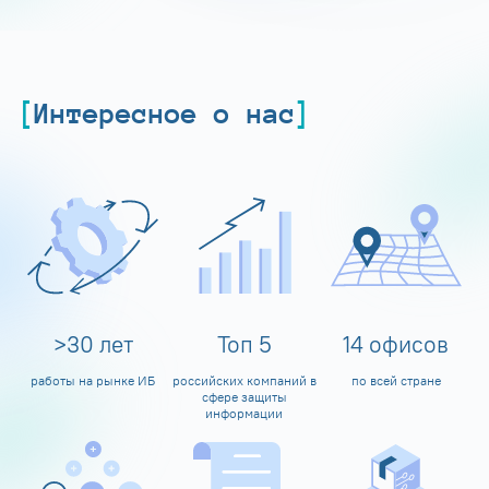
Интересное о нас
>
30
лет
Топ
5
14
офисов
работы на рынке ИБ
российских компаний в
по всей стране
сфере защиты
информации