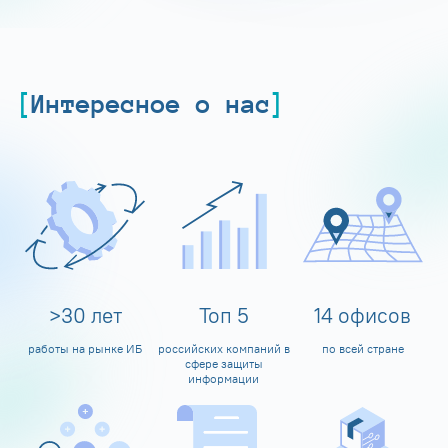
Интересное о нас
>
30
лет
Топ
5
14
офисов
работы на рынке ИБ
российских компаний в
по всей стране
сфере защиты
информации