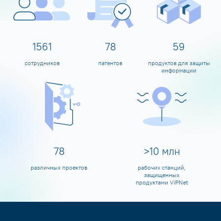
1600
80
60
сотрудников
патентов
продуктов для защиты
информации
80
>
10
млн
различных проектов
рабочих станций,
защищенных
продуктами ViPNet