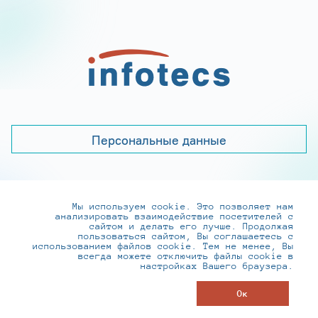
Персональные данные
Мы используем cookie. Это позволяет нам
+7 (495) 737-6192, 8-800-250-0-260
анализировать взаимодействие посетителей с
practice@infotecs.ru
,
hr@infotecs.ru
сайтом и делать его лучше. Продолжая
пользоваться сайтом, Вы соглашаетесь с
127273, г. Москва, Отрадная ул., 2Б строение 1
использованием файлов cookie. Тем не менее, Вы
всегда можете отключить файлы cookie в
настройках Вашего браузера.
© ИнфоТеКС 2020-2026
Ок