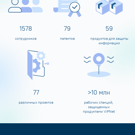
1600
80
60
сотрудников
патентов
продуктов для защиты
информации
80
>
10
млн
различных проектов
рабочих станций,
защищенных
продуктами ViPNet