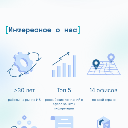
Интересное о нас
>
30
лет
Топ
5
14
офисов
работы на рынке ИБ
российских компаний в
по всей стране
сфере защиты
информации