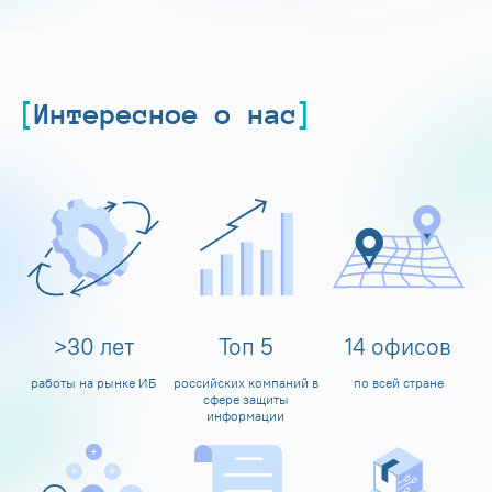
Интересное о нас
>
30
лет
Топ
5
14
офисов
работы на рынке ИБ
российских компаний в
по всей стране
сфере защиты
информации