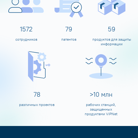
1600
80
60
сотрудников
патентов
продуктов для защиты
информации
80
>
10
млн
различных проектов
рабочих станций,
защищенных
продуктами ViPNet