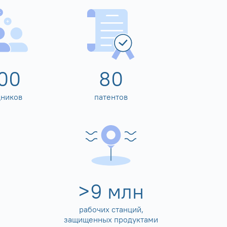
00
80
дников
патентов
>
10
млн
рабочих станций,
защищенных продуктами