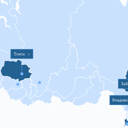
Томск
>
Ха
Владив