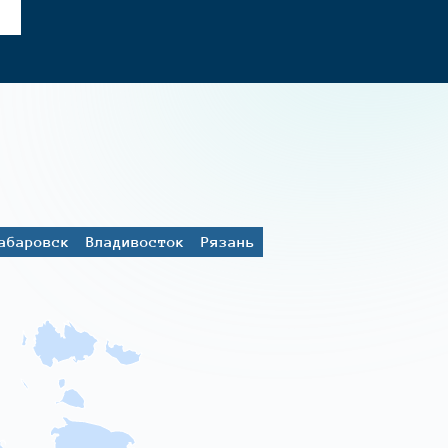
абаровск
Владивосток
Рязань