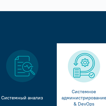
Системное
Системный анализ
администрировани
& DevOps