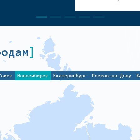
родам
Томск
Новосибирск
Екатеринбург
Ростов-на-Дону
Х