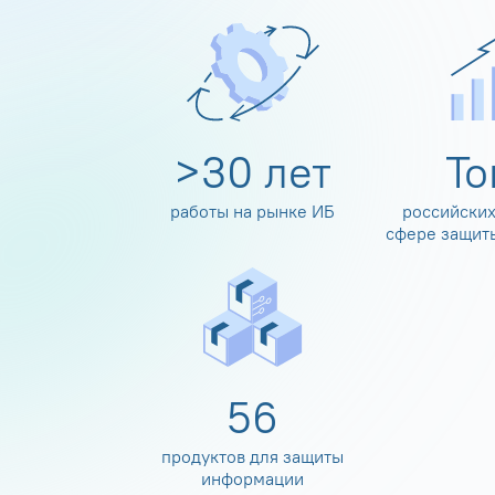
>
30
лет
Т
работы на рынке ИБ
российских
сфере защит
60
продуктов для защиты
информации