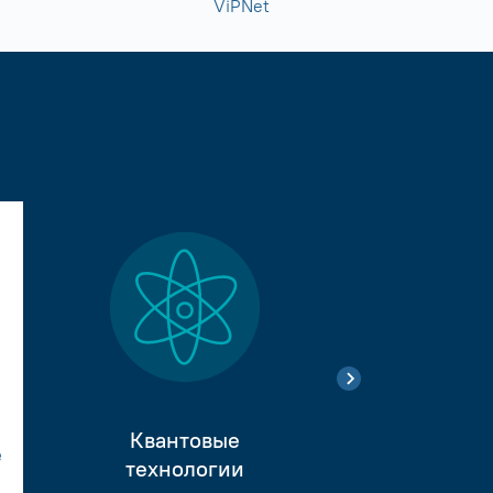
ViPNet
Квантовые
е
Тестиро
технологии