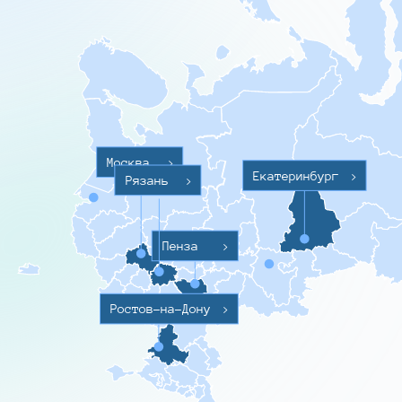
Москва
>
Екатеринбург
>
Рязань
>
Пенза
>
Ростов-на-Дону
>