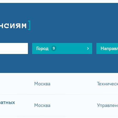
нсиям
Город
Направ
9
Москва
Техничес
ратных
Москва
Управлен