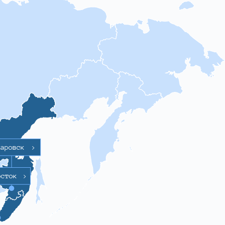
баровск
>
осток
>