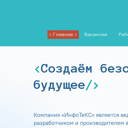
Главная
Вакансии
Раб
Создаём без
будущее
Компания «ИнфоТеКС» является в
разработчиком и производителем в