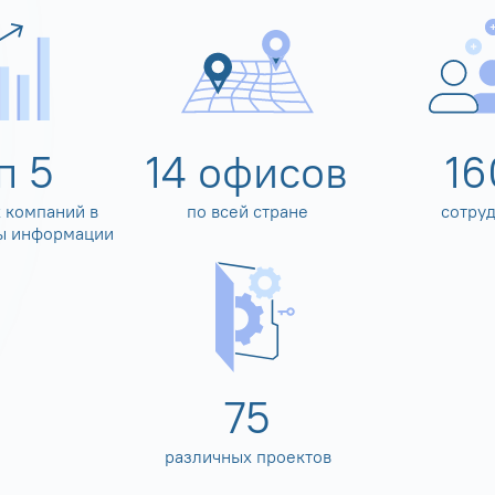
оп
5
14
офисов
16
 компаний в
по всей стране
сотру
ы информации
80
различных проектов