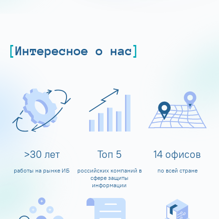
Интересное о нас
>
30
лет
Топ
5
14
офисов
работы на рынке ИБ
российских компаний в
по всей стране
сфере защиты
информации