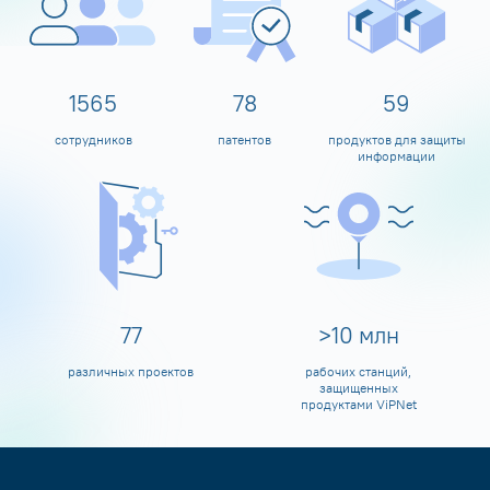
1600
80
60
сотрудников
патентов
продуктов для защиты
информации
80
>
10
млн
различных проектов
рабочих станций,
защищенных
продуктами ViPNet