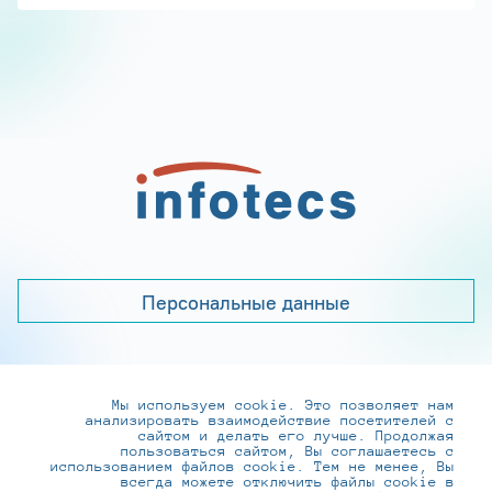
Персональные данные
Мы используем cookie. Это позволяет нам
+7 (495) 737-6192, 8-800-250-0-260
анализировать взаимодействие посетителей с
practice@infotecs.ru
,
hr@infotecs.ru
сайтом и делать его лучше. Продолжая
пользоваться сайтом, Вы соглашаетесь с
127273, г. Москва, Отрадная ул., 2Б строение 1
использованием файлов cookie. Тем не менее, Вы
всегда можете отключить файлы cookie в