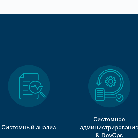
Системное
Системный анализ
администрировани
& DevOps