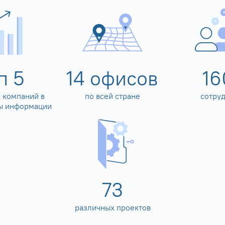
оп
5
14
офисов
16
 компаний в
по всей стране
сотру
ы информации
80
различных проектов