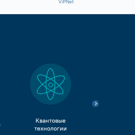
ViPNet
Квантовые
е
Тестиро
технологии