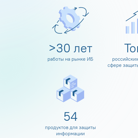
>
30
лет
Т
работы на рынке ИБ
российских
сфере защит
60
продуктов для защиты
информации