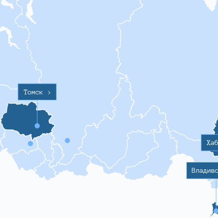
Томск
>
Ха
Владив