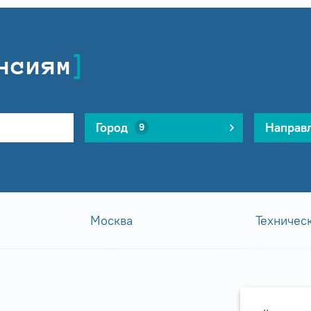
нсиям
Город
Направ
9
Москва
Техничес