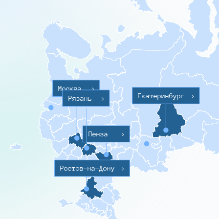
Москва
>
Екатеринбург
>
Рязань
>
Пенза
>
Ростов-на-Дону
>