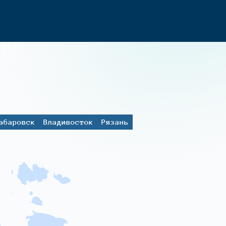
абаровск
Владивосток
Рязань