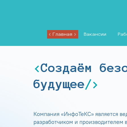
Главная
Вакансии
Раб
Создаём без
будущее
Компания «ИнфоТеКС» является в
разработчиком и производителем в