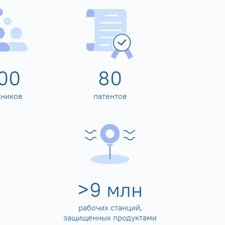
00
80
дников
патентов
>
10
млн
рабочих станций,
защищенных продуктами