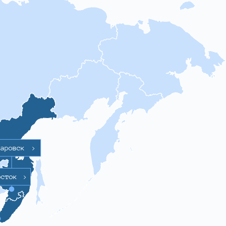
баровск
>
осток
>