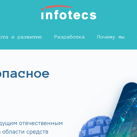
ота и развитие
Разработка
Почему мы
опасное
едущим отечественным
 области средств