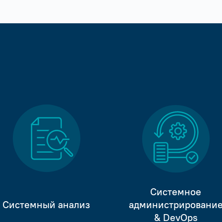
Системное
Системный анализ
администрировани
& DevOps