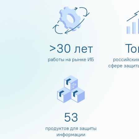
>
30
лет
Т
работы на рынке ИБ
российских
сфере защит
60
продуктов для защиты
информации