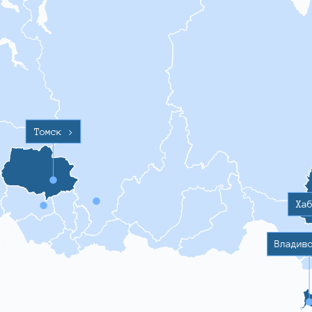
Томск
>
Ха
Владив