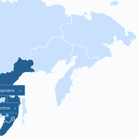
баровск
>
осток
>