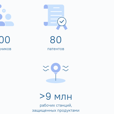
00
80
дников
патентов
>
10
млн
рабочих станций,
защищенных продуктами