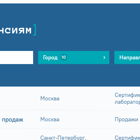
нсиям
Город
Направ
10
Сертифик
Москва
лаборато
 продаж
Москва
Продажи
Санкт-Петербург,
Сертифик