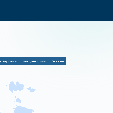
абаровск
Владивосток
Рязань