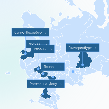
Санкт-Петербург
>
Москва
>
Екатеринбург
>
Рязань
>
Пенза
>
Ростов-на-Дону
>