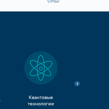
ViPNet
Квантовые
е
Тестиро
технологии