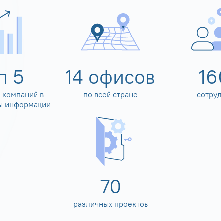
оп
5
14
офисов
16
 компаний в
по всей стране
сотру
ы информации
80
различных проектов