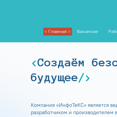
Главная
Вакансии
Раб
Создаём без
будущее
Компания «ИнфоТеКС» является в
разработчиком и производителем в