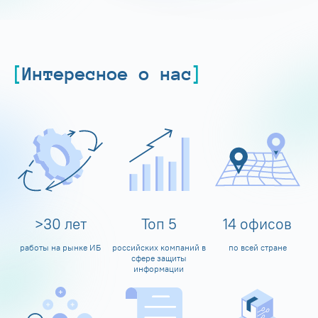
Интересное о нас
>
30
лет
Топ
5
14
офисов
работы на рынке ИБ
российских компаний в
по всей стране
сфере защиты
информации