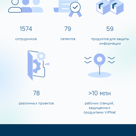
1600
80
60
сотрудников
патентов
продуктов для защиты
информации
80
>
10
млн
различных проектов
рабочих станций,
защищенных
продуктами ViPNet