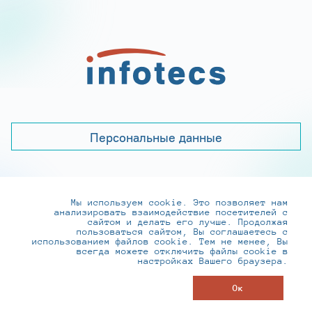
Персональные данные
Мы используем cookie. Это позволяет нам
+7 (495) 737-6192, 8-800-250-0-260
анализировать взаимодействие посетителей с
practice@infotecs.ru
,
hr@infotecs.ru
сайтом и делать его лучше. Продолжая
пользоваться сайтом, Вы соглашаетесь с
127273, г. Москва, Отрадная ул., 2Б строение 1
использованием файлов cookie. Тем не менее, Вы
всегда можете отключить файлы cookie в
настройках Вашего браузера.
© ИнфоТеКС 2020-2026
Ок