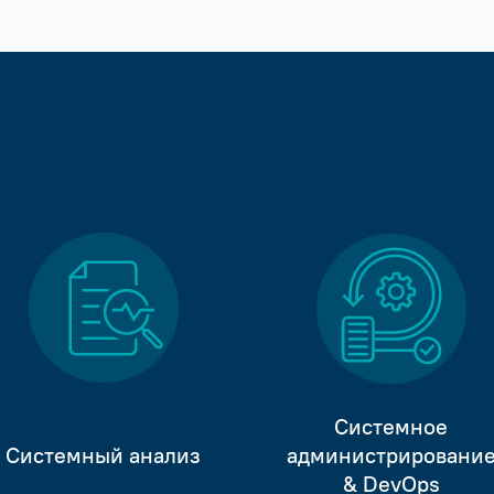
Системное
Системный анализ
администрировани
& DevOps