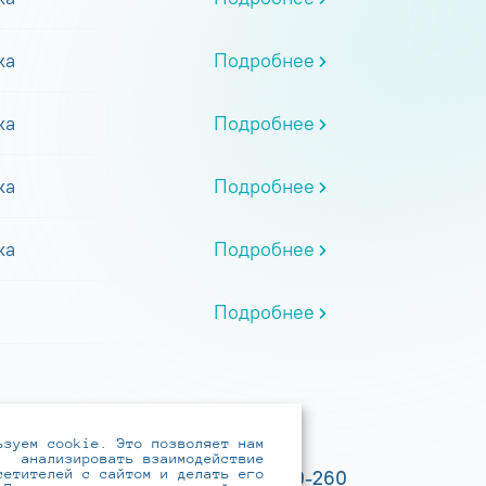
ка
Подробнее
ка
Подробнее
ка
Подробнее
ка
Подробнее
Подробнее
ьзуем cookie. Это позволяет нам
анализировать взаимодействие
сетителей с сайтом и делать его
+7 (495) 737-6192, 8-800-250-0-260