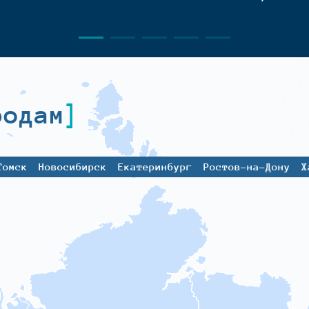
родам
Томск
Новосибирск
Екатеринбург
Ростов-на-Дону
Х