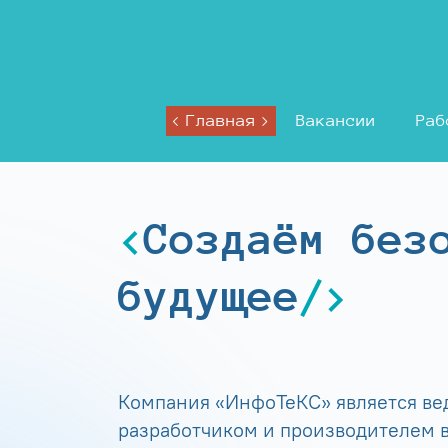
Главная
Вакансии
Раб
Создаём без
будущее
Компания «ИнфоТеКС» является в
разработчиком и производителем в