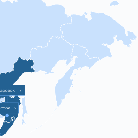
баровск
>
осток
>