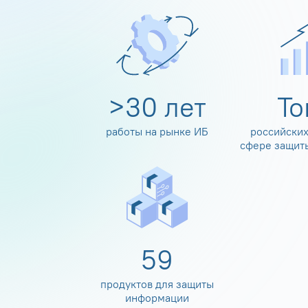
>
30
лет
Т
работы на рынке ИБ
российских
сфере защит
60
продуктов для защиты
информации