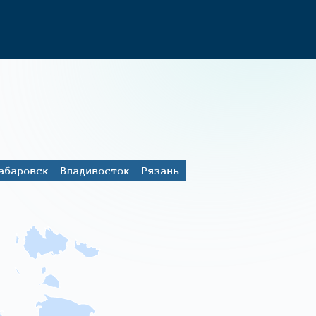
абаровск
Владивосток
Рязань