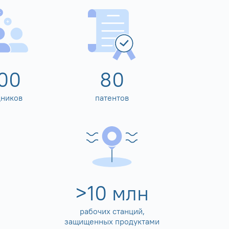
00
80
дников
патентов
>
10
млн
рабочих станций,
защищенных продуктами