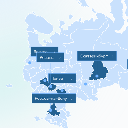
Москва
>
Екатеринбург
>
Рязань
>
Пенза
>
Ростов-на-Дону
>