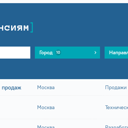
нсиям
Город
Направ
10
 продаж
Москва
Продажи
Москва
Техничес
Москва
Разработ