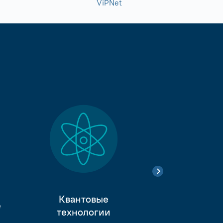
ViPNet
Квантовые
е
Тестиро
технологии