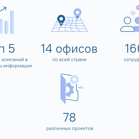
оп
5
14
офисов
16
 компаний в
по всей стране
сотру
ы информации
80
различных проектов