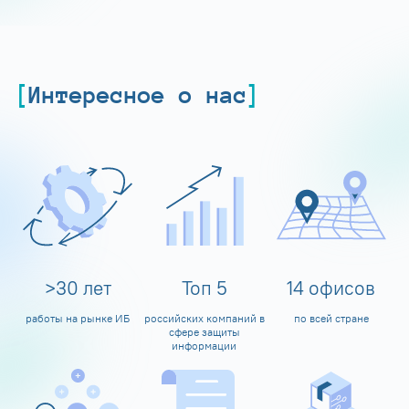
Интересное о нас
>
30
лет
Топ
5
14
офисов
работы на рынке ИБ
российских компаний в
по всей стране
сфере защиты
информации