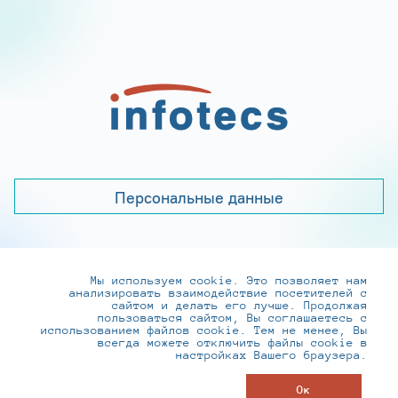
Персональные данные
Мы используем cookie. Это позволяет нам
+7 (495) 737-6192, 8-800-250-0-260
анализировать взаимодействие посетителей с
practice@infotecs.ru
,
hr@infotecs.ru
сайтом и делать его лучше. Продолжая
пользоваться сайтом, Вы соглашаетесь с
127273, г. Москва, Отрадная ул., 2Б строение 1
использованием файлов cookie. Тем не менее, Вы
всегда можете отключить файлы cookie в
настройках Вашего браузера.
© ИнфоТеКС 2020-2026
Ок