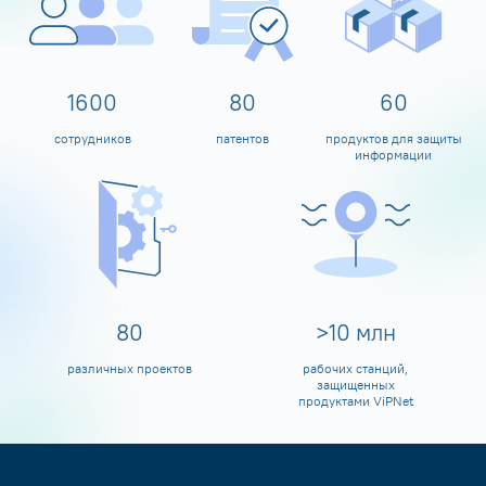
1600
80
60
сотрудников
патентов
продуктов для защиты
информации
80
>
10
млн
различных проектов
рабочих станций,
защищенных
продуктами ViPNet