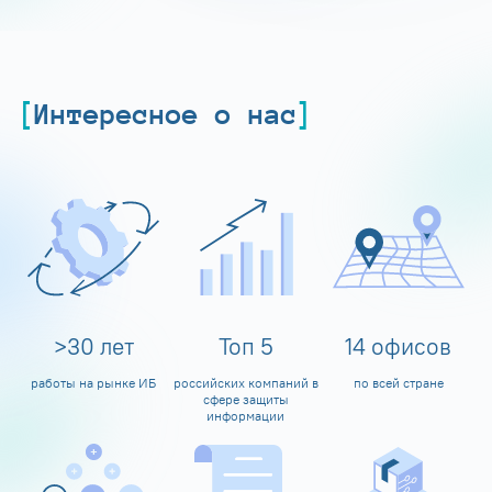
Интересное о нас
>
30
лет
Топ
5
14
офисов
работы на рынке ИБ
российских компаний в
по всей стране
сфере защиты
информации