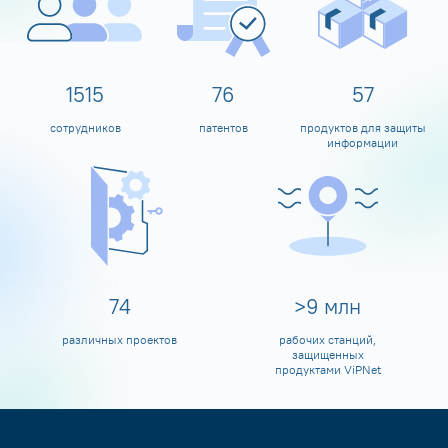
1600
80
60
сотрудников
патентов
продуктов для защиты
информации
80
>
10
млн
различных проектов
рабочих станций,
защищенных
продуктами ViPNet