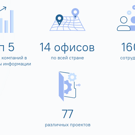
оп
5
14
офисов
16
 компаний в
по всей стране
сотру
ы информации
80
различных проектов