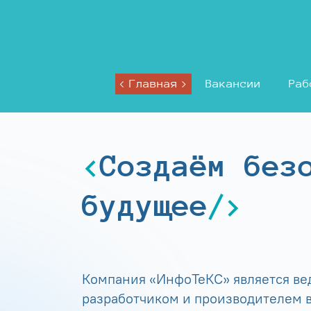
Главная
Вакансии
Раб
Создаём без
будущее
Компания «ИнфоТеКС» является в
разработчиком и производителем в