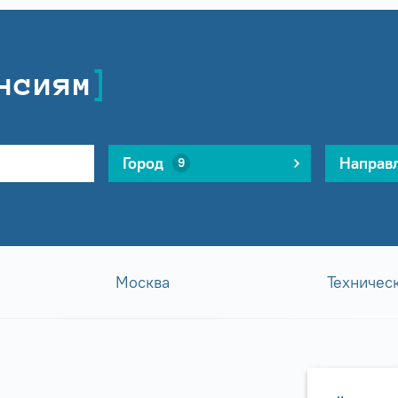
нсиям
Город
Направ
9
Москва
Техничес