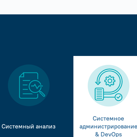
Системное
Системный анализ
администрировани
& DevOps