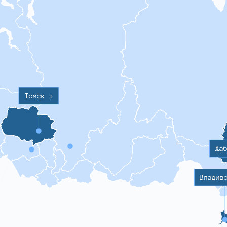
Томск
>
Ха
Владив