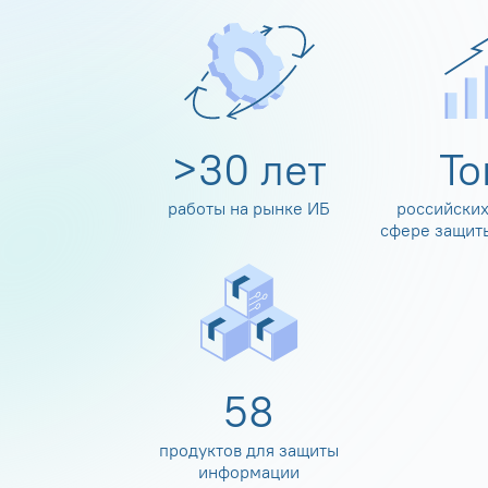
>
30
лет
Т
работы на рынке ИБ
российских
сфере защит
60
продуктов для защиты
информации