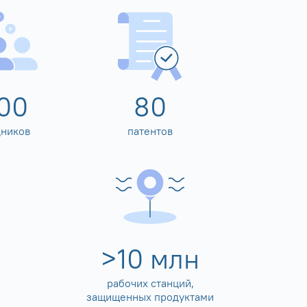
00
80
дников
патентов
>
10
млн
рабочих станций,
защищенных продуктами