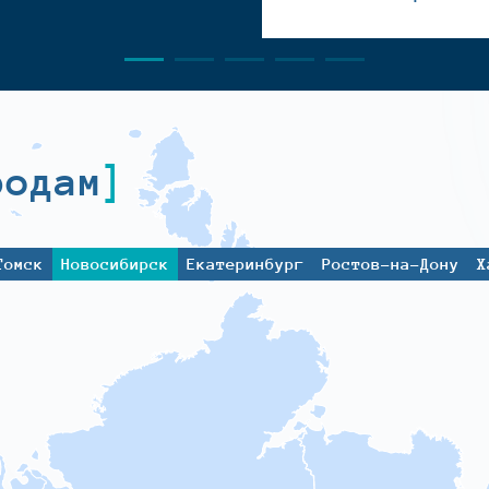
родам
Томск
Новосибирск
Екатеринбург
Ростов-на-Дону
Х