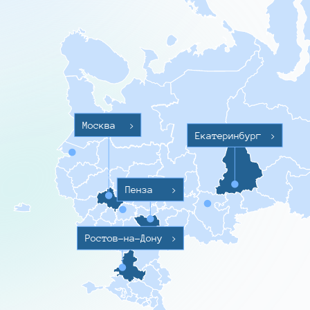
Москва
>
Екатеринбург
>
Пенза
>
Ростов-на-Дону
>