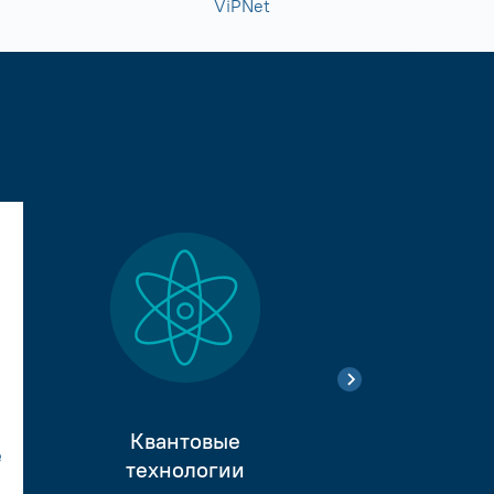
ViPNet
Квантовые
е
Тестиро
технологии