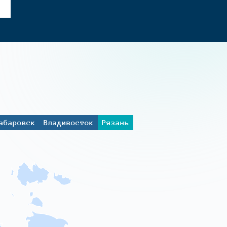
абаровск
Владивосток
Рязань