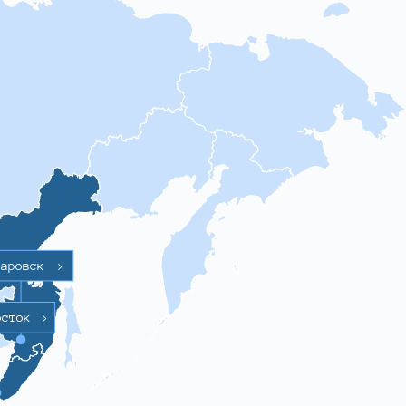
баровск
>
осток
>