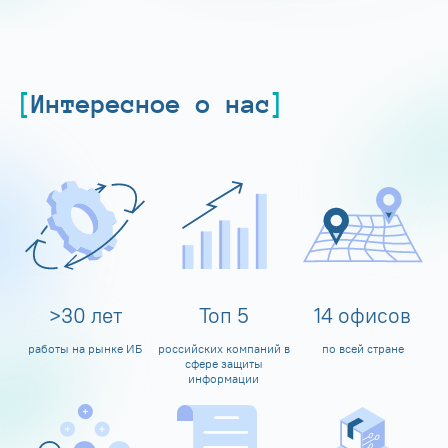
Интересное о нас
>
30
лет
Топ
5
14
офисов
работы на рынке ИБ
российских компаний в
по всей стране
сфере защиты
информации