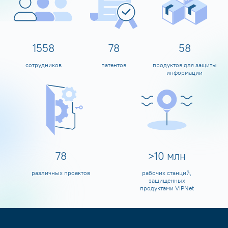
1600
80
60
сотрудников
патентов
продуктов для защиты
информации
80
>
10
млн
различных проектов
рабочих станций,
защищенных
продуктами ViPNet