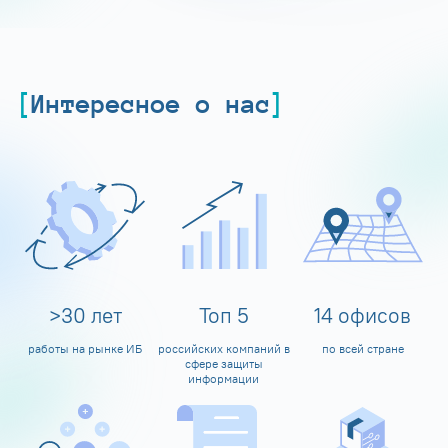
Интересное о нас
>
30
лет
Топ
5
14
офисов
работы на рынке ИБ
российских компаний в
по всей стране
сфере защиты
информации