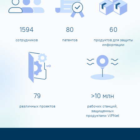
1600
80
60
сотрудников
патентов
продуктов для защиты
информации
80
>
10
млн
различных проектов
рабочих станций,
защищенных
продуктами ViPNet