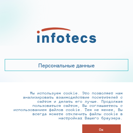
Персональные данные
Мы используем cookie. Это позволяет нам
+7 (495) 737-6192, 8-800-250-0-260
анализировать взаимодействие посетителей с
practice@infotecs.ru
,
hr@infotecs.ru
сайтом и делать его лучше. Продолжая
пользоваться сайтом, Вы соглашаетесь с
127273, г. Москва, Отрадная ул., 2Б строение 1
использованием файлов cookie. Тем не менее, Вы
всегда можете отключить файлы cookie в
настройках Вашего браузера.
© ИнфоТеКС 2020-2026
Ок