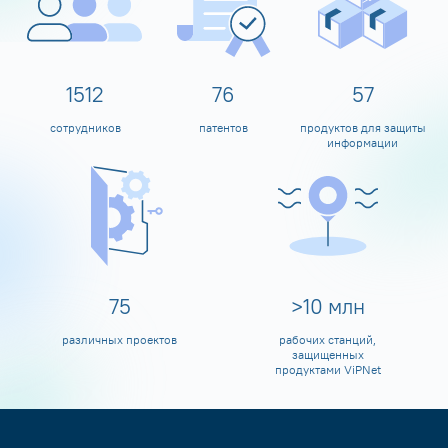
1600
80
60
сотрудников
патентов
продуктов для защиты
информации
80
>
10
млн
различных проектов
рабочих станций,
защищенных
продуктами ViPNet