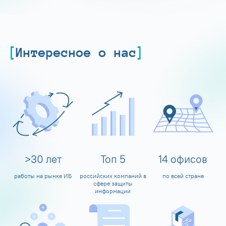
Интересное о нас
>
30
лет
Топ
5
14
офисов
работы на рынке ИБ
российских компаний в
по всей стране
сфере защиты
информации