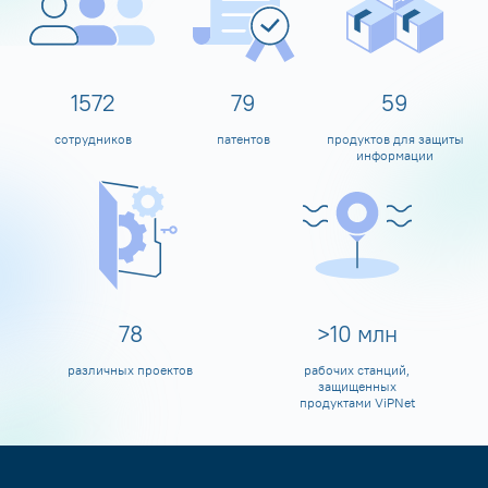
1600
80
60
сотрудников
патентов
продуктов для защиты
информации
80
>
10
млн
различных проектов
рабочих станций,
защищенных
продуктами ViPNet