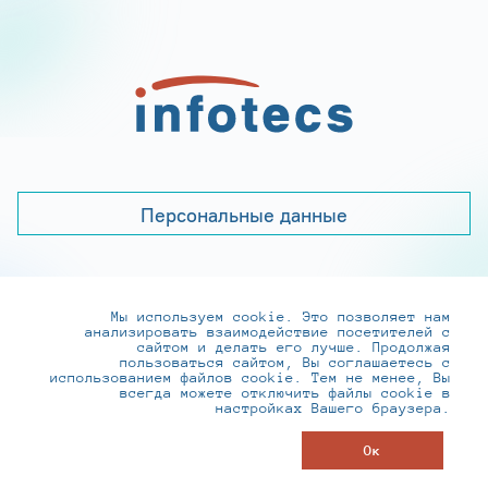
Персональные данные
Мы используем cookie. Это позволяет нам
+7 (495) 737-6192, 8-800-250-0-260
анализировать взаимодействие посетителей с
practice@infotecs.ru
,
hr@infotecs.ru
сайтом и делать его лучше. Продолжая
пользоваться сайтом, Вы соглашаетесь с
127273, г. Москва, Отрадная ул., 2Б строение 1
использованием файлов cookie. Тем не менее, Вы
всегда можете отключить файлы cookie в
настройках Вашего браузера.
© ИнфоТеКС 2020-2026
Ок