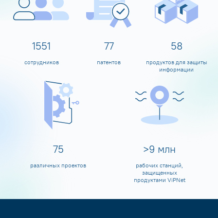
1600
80
60
сотрудников
патентов
продуктов для защиты
информации
80
>
10
млн
различных проектов
рабочих станций,
защищенных
продуктами ViPNet