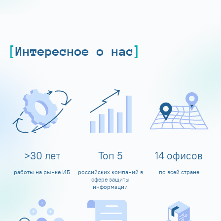
Интересное о нас
>
30
лет
Топ
5
14
офисов
работы на рынке ИБ
российских компаний в
по всей стране
сфере защиты
информации