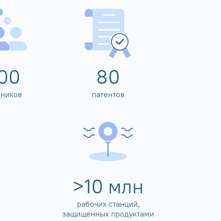
00
80
дников
патентов
>
10
млн
рабочих станций,
защищенных продуктами