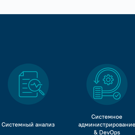
Системное
Системный анализ
администрировани
& DevOps