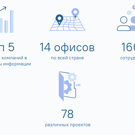
оп
5
14
офисов
16
 компаний в
по всей стране
сотру
ы информации
80
различных проектов