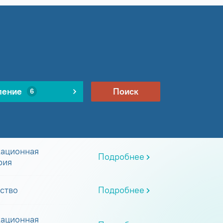
ление
Поиск
6
ационная
Подробнее
рия
ство
Подробнее
ационная