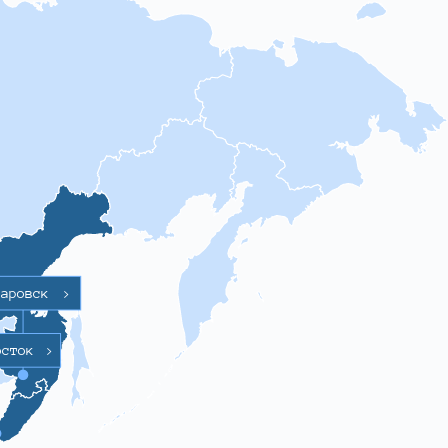
баровск
>
осток
>