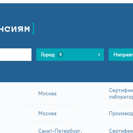
нсиям
Город
Направ
8
Сертифик
Москва
лаборато
Москва
Производ
Санкт-Петербург,
Сертифик