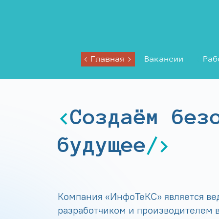
Главная
Вакансии
Раб
Создаём без
будущее
Компания «ИнфоТеКС» является в
разработчиком и производителем в