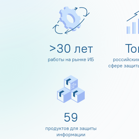
>
30
лет
Т
работы на рынке ИБ
российских
сфере защит
60
продуктов для защиты
информации