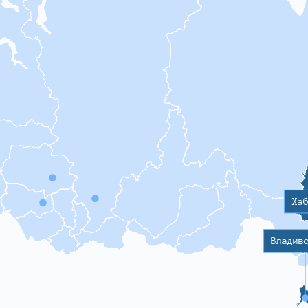
Ха
Владив