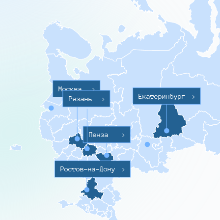
Москва
>
Екатеринбург
>
Рязань
>
Пенза
>
Ростов-на-Дону
>