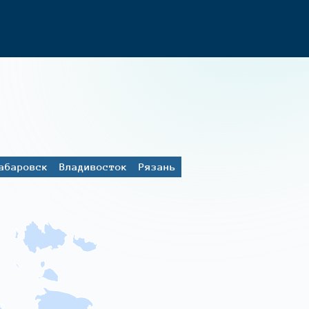
абаровск
Владивосток
Рязань