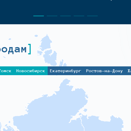
родам
Томск
Новосибирск
Екатеринбург
Ростов-на-Дону
Х