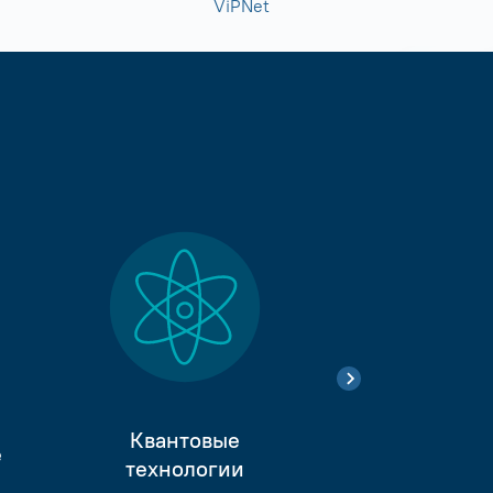
ViPNet
Квантовые
е
Тестиро
технологии