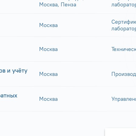
Москва, Пенза
лаборато
Сертифик
Москва
лаборато
Москва
Техничес
в и учёту
Москва
Производ
ратных
Москва
Управлен