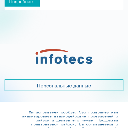
Подробнее
Персональные данные
Мы используем cookie. Это позволяет нам
+7 (495) 737-6192, 8-800-250-0-260
анализировать взаимодействие посетителей с
practice@infotecs.ru
,
hr@infotecs.ru
сайтом и делать его лучше. Продолжая
пользоваться сайтом, Вы соглашаетесь с
127273, г. Москва, Отрадная ул., 2Б строение 1