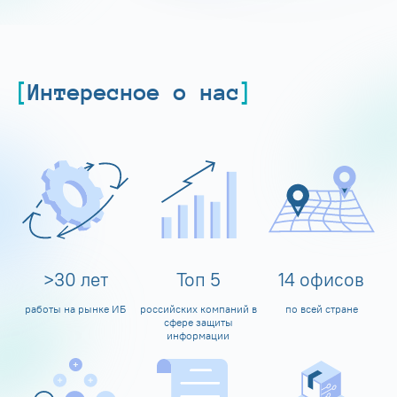
Интересное о нас
>
30
лет
Топ
5
14
офисов
работы на рынке ИБ
российских компаний в
по всей стране
сфере защиты
информации