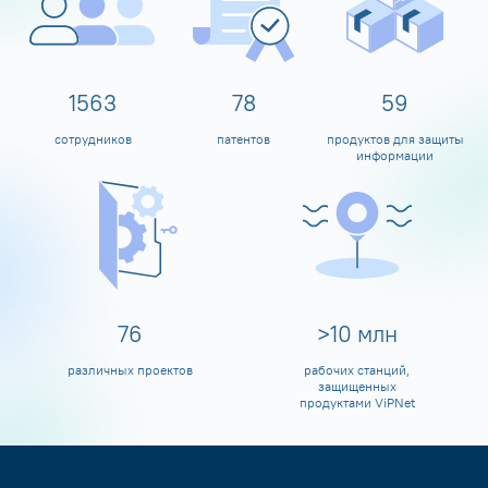
1600
80
60
сотрудников
патентов
продуктов для защиты
информации
80
>
10
млн
различных проектов
рабочих станций,
защищенных
продуктами ViPNet