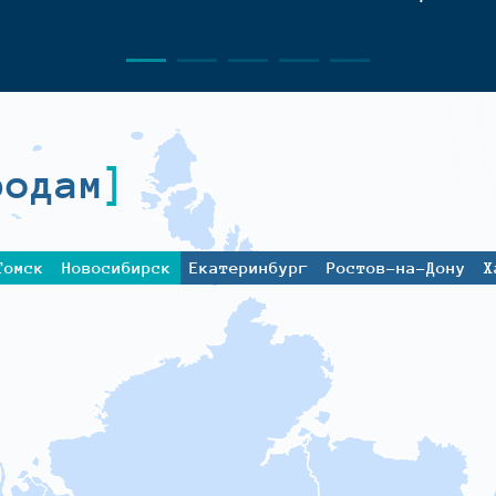
родам
Томск
Новосибирск
Екатеринбург
Ростов-на-Дону
Х