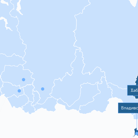
Ха
Владив