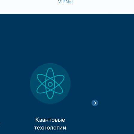
ViPNet
Квантовые
е
Тестиро
технологии