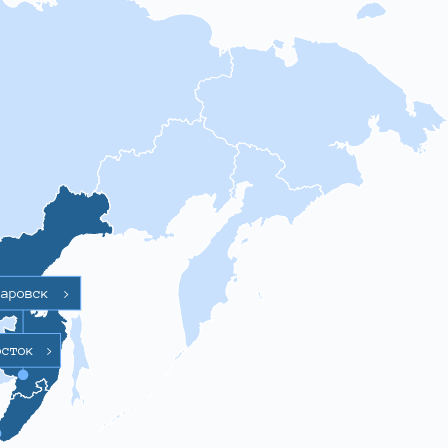
баровск
>
осток
>