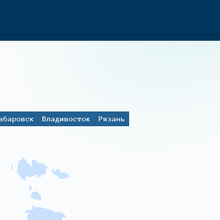
абаровск
Владивосток
Рязань