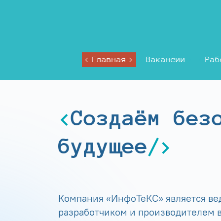
Главная
Вакансии
Раб
Создаём без
будущее
Компания «ИнфоТеКС» является в
разработчиком и производителем в