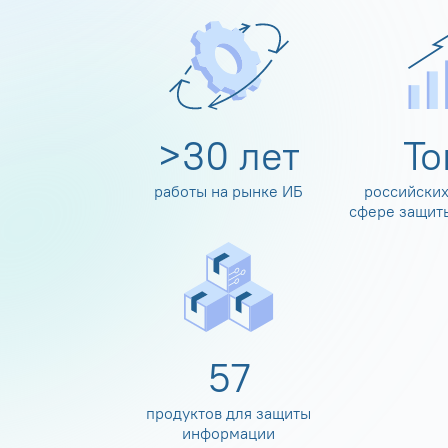
>
30
лет
Т
работы на рынке ИБ
российских
сфере защит
60
продуктов для защиты
информации