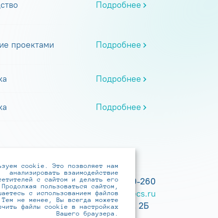
ство
Подробнее
ие проектами
Подробнее
ка
Подробнее
ка
Подробнее
ьзуем cookie. Это позволяет нам
анализировать взаимодействие
сетителей с сайтом и делать его
+7 (495) 737-6192, 8-800-250-0-260
 Продолжая пользоваться сайтом,
practice@infotecs.ru
,
hr@infotecs.ru
шаетесь с использованием файлов
 Тем не менее, Вы всегда можете
127273, г. Москва, Отрадная ул., 2Б
ючить файлы cookie в настройках
Вашего браузера.