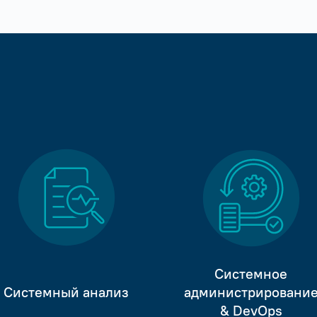
Системное
Системный анализ
администрировани
& DevOps