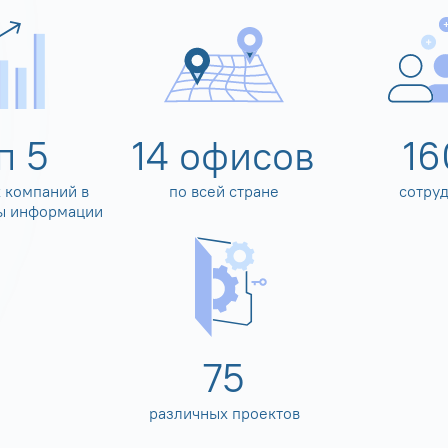
оп
5
14
офисов
16
 компаний в
по всей стране
сотру
ы информации
80
различных проектов