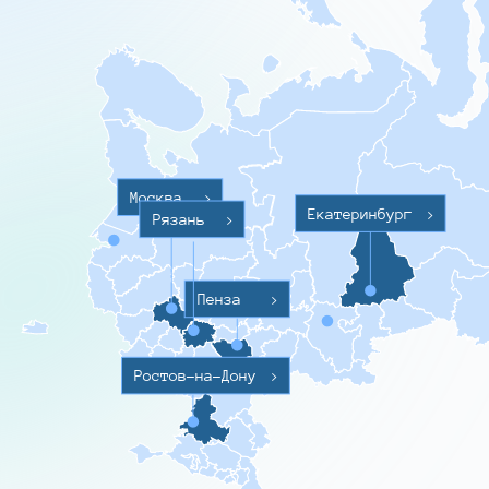
Москва
>
Екатеринбург
>
Рязань
>
Пенза
>
Ростов-на-Дону
>