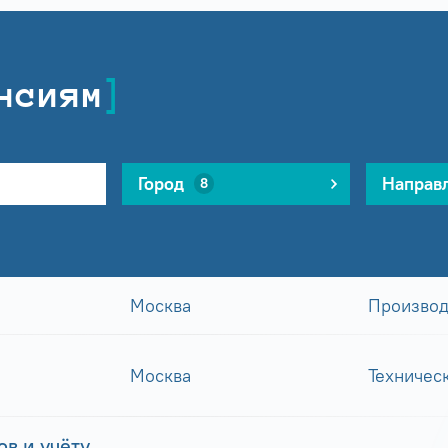
нсиям
Город
Направ
8
Москва
Производ
Москва
Техничес
в и учёту