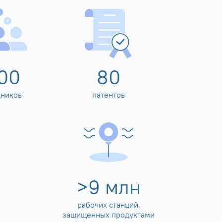
00
80
дников
патентов
>
10
млн
рабочих станций,
защищенных продуктами