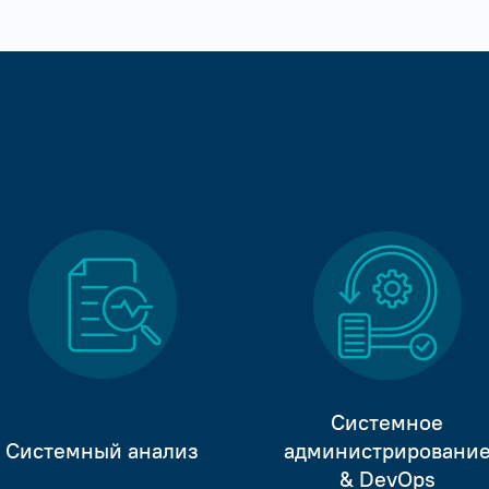
Системное
Системный анализ
администрировани
& DevOps