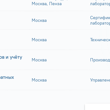
Москва, Пенза
лаборато
Сертифик
Москва
лаборато
Москва
Техничес
в и учёту
Москва
Производ
ратных
Москва
Управлен