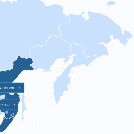
баровск
>
осток
>