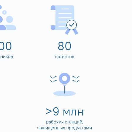
00
80
дников
патентов
>
10
млн
рабочих станций,
защищенных продуктами