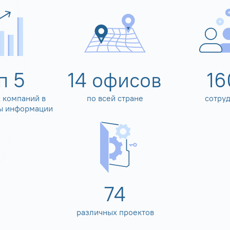
оп
5
14
офисов
16
 компаний в
по всей стране
сотру
ы информации
80
различных проектов