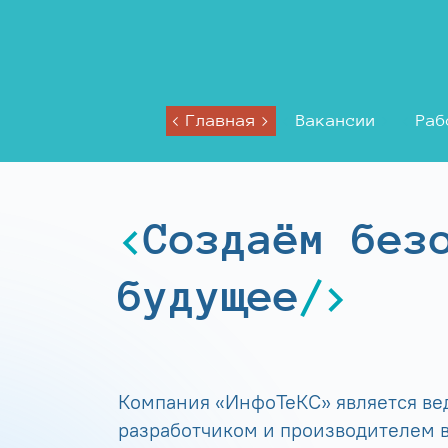
Главная
Вакансии
Раб
Создаём без
будущее
Компания «ИнфоТеКС» является в
разработчиком и производителем в