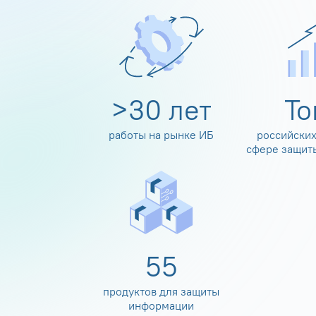
>
30
лет
Т
работы на рынке ИБ
российских
сфере защит
60
продуктов для защиты
информации