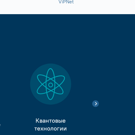
ViPNet
Квантовые
е
Тестиро
технологии