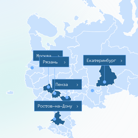
Москва
>
Екатеринбург
>
Рязань
>
Пенза
>
Ростов-на-Дону
>