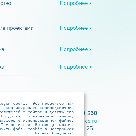
ство
Подробнее
ие проектами
Подробнее
ка
Подробнее
ка
Подробнее
ьзуем cookie. Это позволяет нам
анализировать взаимодействие
сетителей с сайтом и делать его
+7 (495) 737-6192, 8-800-250-0-260
 Продолжая пользоваться сайтом,
practice@infotecs.ru
,
hr@infotecs.ru
шаетесь с использованием файлов
 Тем не менее, Вы всегда можете
127273, г. Москва, Отрадная ул., 2Б
ючить файлы cookie в настройках
Вашего браузера.