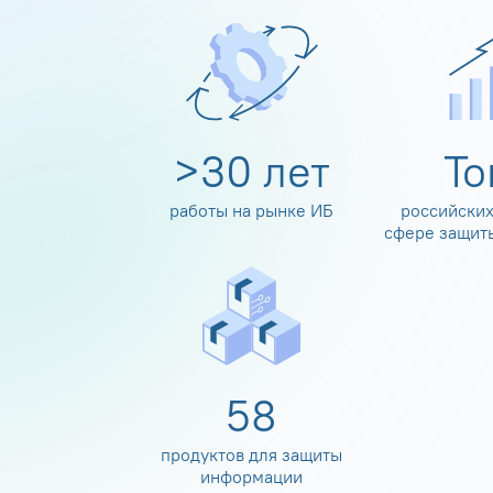
>
30
лет
Т
работы на рынке ИБ
российских
сфере защит
60
продуктов для защиты
информации