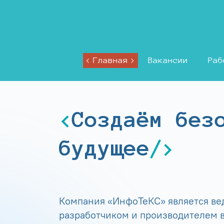
Главная
Вакансии
Раб
Создаём без
будущее
Компания «ИнфоТеКС» является в
разработчиком и производителем в