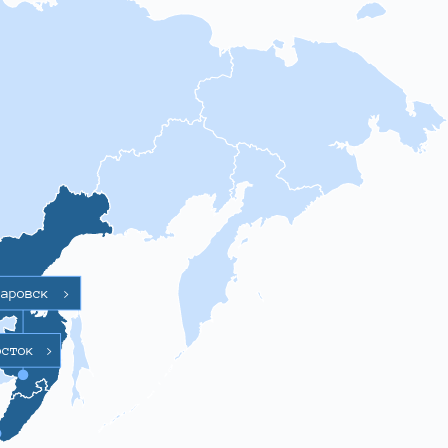
баровск
>
осток
>