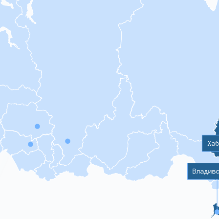
Ха
Владив