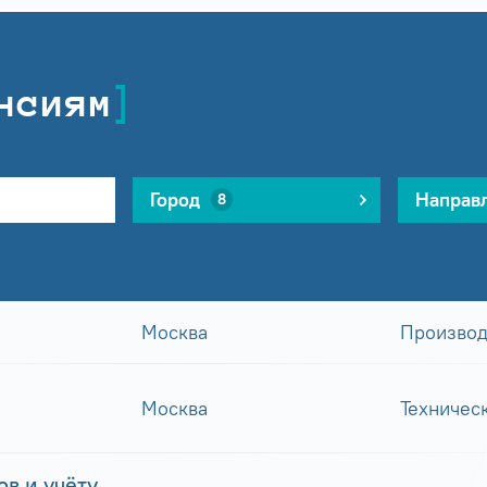
нсиям
Город
Направ
8
Москва
Производ
Москва
Техничес
в и учёту