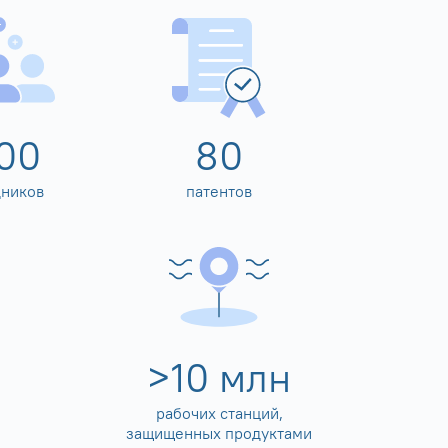
00
80
дников
патентов
>
10
млн
рабочих станций,
защищенных продуктами