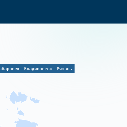
абаровск
Владивосток
Рязань