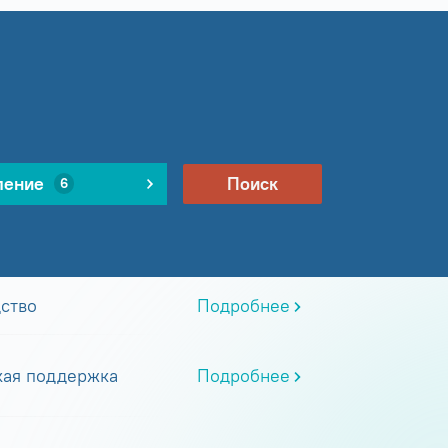
ление
Поиск
6
ство
Подробнее
кая поддержка
Подробнее