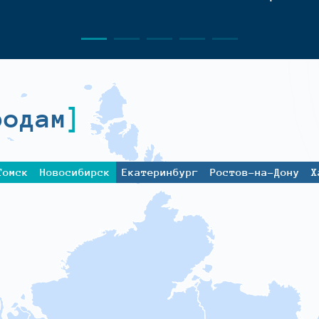
родам
Томск
Новосибирск
Екатеринбург
Ростов-на-Дону
Х