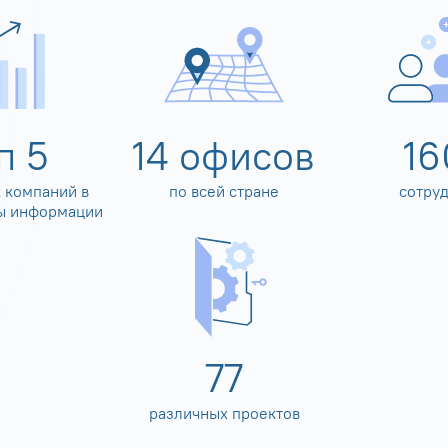
оп
5
14
офисов
16
 компаний в
по всей стране
сотру
ы информации
80
различных проектов