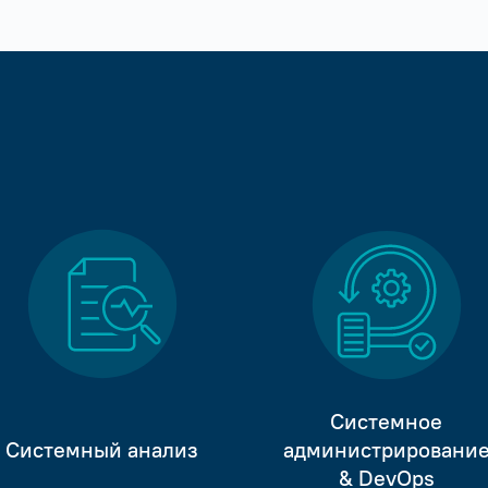
Системное
Системный анализ
администрировани
& DevOps