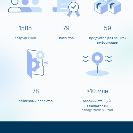
1600
80
60
сотрудников
патентов
продуктов для защиты
информации
80
>
10
млн
различных проектов
рабочих станций,
защищенных
продуктами ViPNet