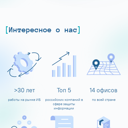
Интересное о нас
>
30
лет
Топ
5
14
офисов
работы на рынке ИБ
российских компаний в
по всей стране
сфере защиты
информации