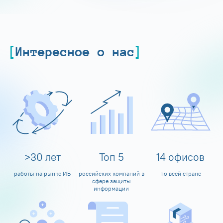
Интересное о нас
>
30
лет
Топ
5
14
офисов
работы на рынке ИБ
российских компаний в
по всей стране
сфере защиты
информации