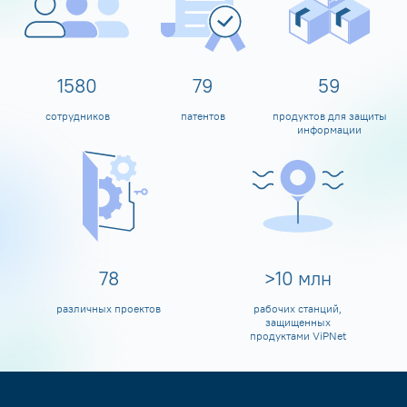
1600
80
60
сотрудников
патентов
продуктов для защиты
информации
80
>
10
млн
различных проектов
рабочих станций,
защищенных
продуктами ViPNet