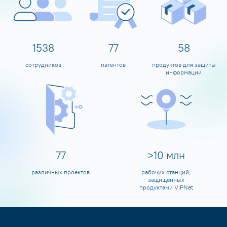
1600
80
60
сотрудников
патентов
продуктов для защиты
информации
80
>
10
млн
различных проектов
рабочих станций,
защищенных
продуктами ViPNet