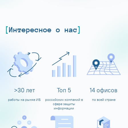
Интересное о нас
>
30
лет
Топ
5
14
офисов
работы на рынке ИБ
российских компаний в
по всей стране
сфере защиты
информации