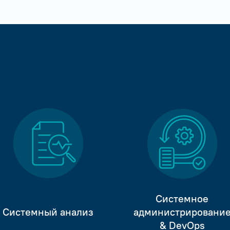
Системное
Системный анализ
администрировани
& DevOps