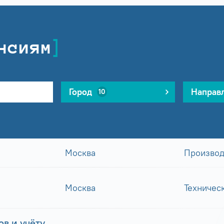
нсиям
Город
Направ
10
Москва
Производ
Москва
Техничес
в и учёту