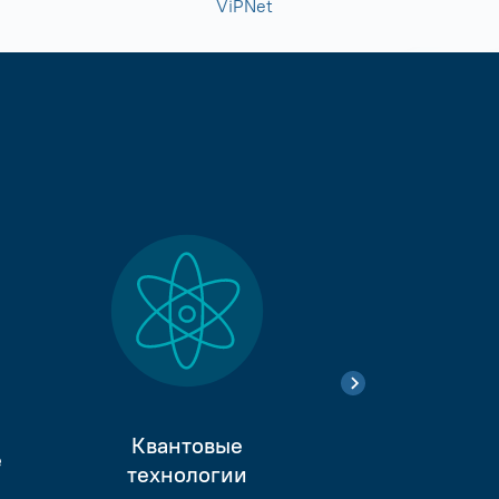
ViPNet
Квантовые
е
Тестиро
технологии