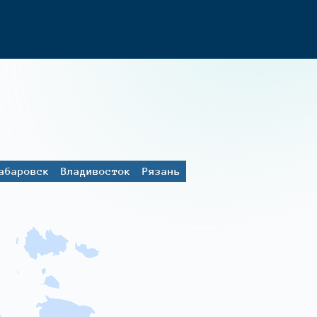
абаровск
Владивосток
Рязань