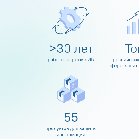
>
30
лет
Т
работы на рынке ИБ
российских
сфере защит
60
продуктов для защиты
информации