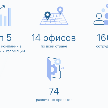
оп
5
14
офисов
16
 компаний в
по всей стране
сотру
ы информации
80
различных проектов