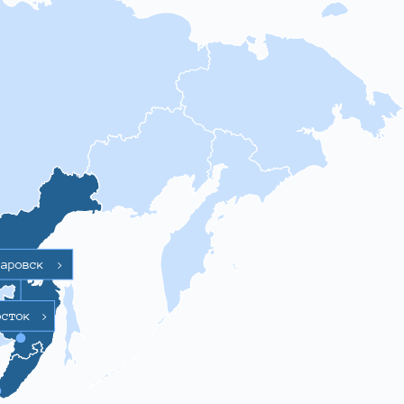
баровск
>
осток
>