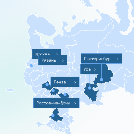
Москва
>
Екатеринбург
>
Рязань
>
Уфа
>
Пенза
>
Ростов-на-Дону
>