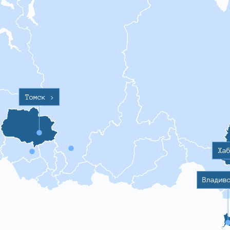
Томск
>
Ха
Владив