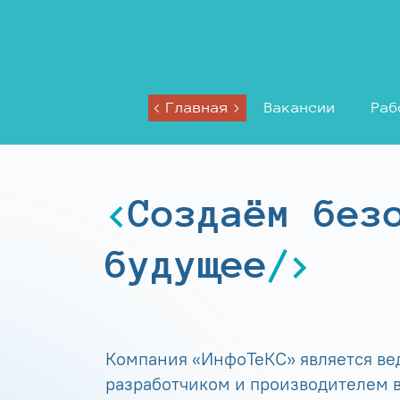
Главная
Вакансии
Раб
Создаём без
будущее
Компания «ИнфоТеКС» является в
разработчиком и производителем в