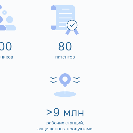
00
80
дников
патентов
>
10
млн
рабочих станций,
защищенных продуктами