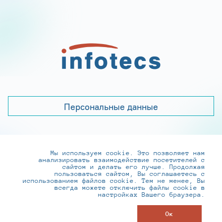
Персональные данные
Мы используем cookie. Это позволяет нам
+7 (495) 737-6192, 8-800-250-0-260
анализировать взаимодействие посетителей с
practice@infotecs.ru
,
hr@infotecs.ru
сайтом и делать его лучше. Продолжая
пользоваться сайтом, Вы соглашаетесь с
127273, г. Москва, Отрадная ул., 2Б строение 1
использованием файлов cookie. Тем не менее, Вы
всегда можете отключить файлы cookie в
настройках Вашего браузера.
© ИнфоТеКС 2020-2026
Ок