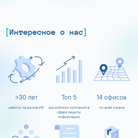
Интересное о нас
>
30
лет
Топ
5
14
офисов
работы на рынке ИБ
российских компаний в
по всей стране
сфере защиты
информации