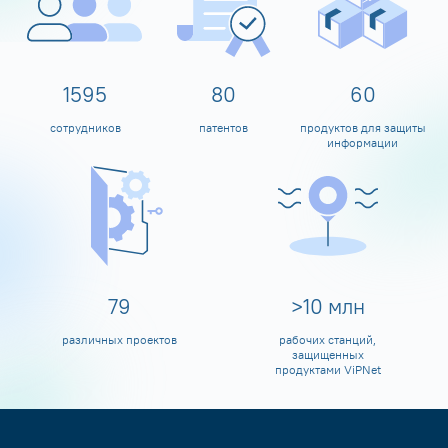
1600
80
60
сотрудников
патентов
продуктов для защиты
информации
80
>
10
млн
различных проектов
рабочих станций,
защищенных
продуктами ViPNet