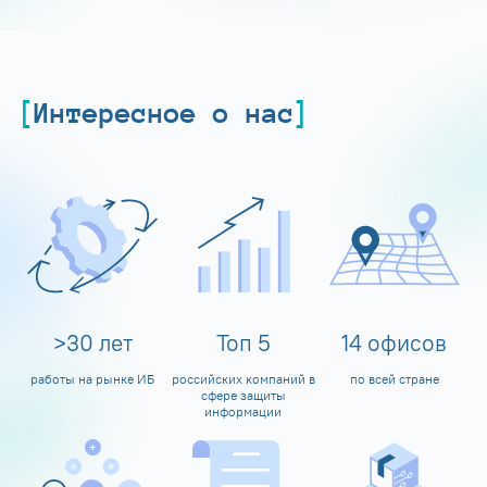
Интересное о нас
>
30
лет
Топ
5
14
офисов
работы на рынке ИБ
российских компаний в
по всей стране
сфере защиты
информации