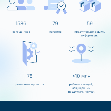
1600
80
60
сотрудников
патентов
продуктов для защиты
информации
80
>
10
млн
различных проектов
рабочих станций,
защищенных
продуктами ViPNet