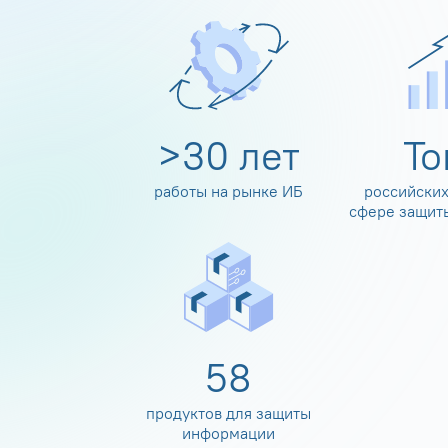
>
30
лет
Т
работы на рынке ИБ
российских
сфере защит
60
продуктов для защиты
информации