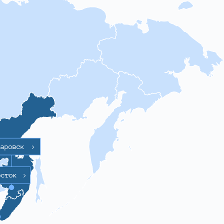
баровск
>
осток
>