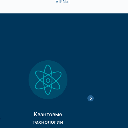
ViPNet
Квантовые
е
Тестиро
технологии