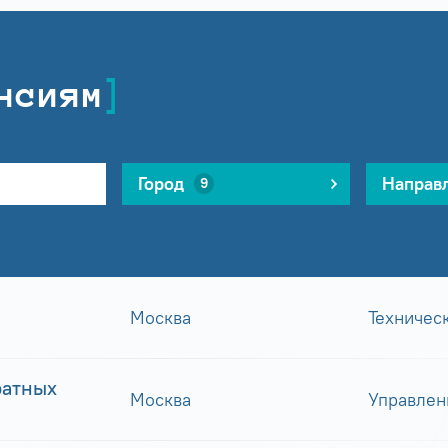
нсиям
Город
Направ
9
Москва
Техничес
ратных
Москва
Управлен