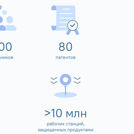
00
80
дников
патентов
>
10
млн
рабочих станций,
защищенных продуктами