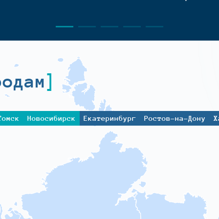
родам
Томск
Новосибирск
Екатеринбург
Ростов-на-Дону
Х