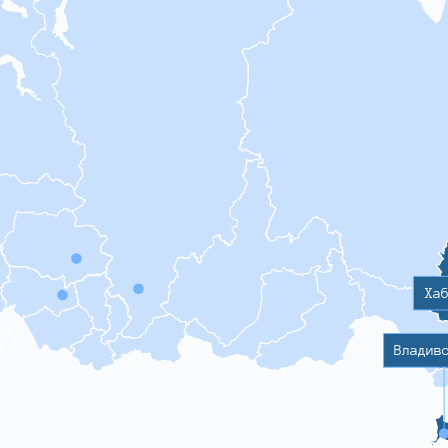
Ха
Владив