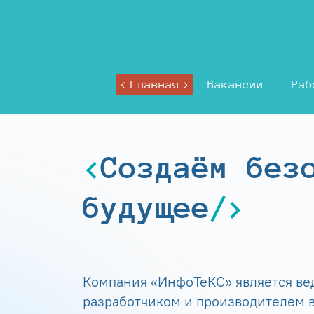
Главная
Вакансии
Раб
Создаём без
будущее
Компания «ИнфоТеКС» является в
разработчиком и производителем в