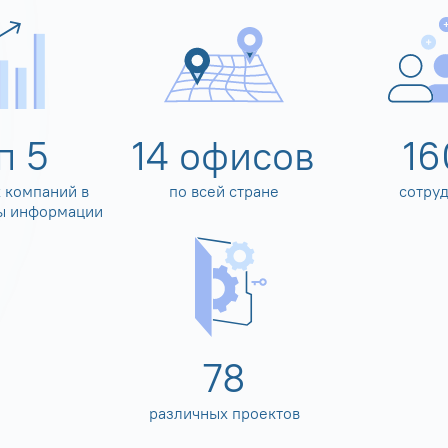
оп
5
14
офисов
16
 компаний в
по всей стране
сотру
ы информации
80
различных проектов