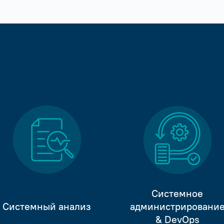
Системное
Системный анализ
администрировани
& DevOps