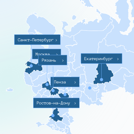
Санкт-Петербург
>
Москва
>
Екатеринбург
>
Рязань
>
Пенза
>
Ростов-на-Дону
>