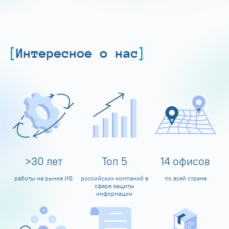
Интересное о нас
>
30
лет
Топ
5
14
офисов
работы на рынке ИБ
российских компаний в
по всей стране
сфере защиты
информации