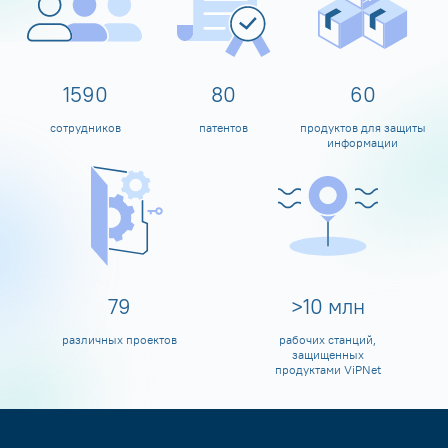
1600
80
60
сотрудников
патентов
продуктов для защиты
информации
80
>
10
млн
различных проектов
рабочих станций,
защищенных
продуктами ViPNet