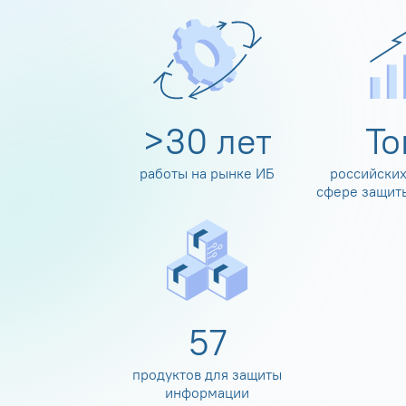
>
30
лет
Т
работы на рынке ИБ
российских
сфере защит
60
продуктов для защиты
информации