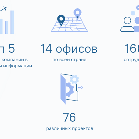
оп
5
14
офисов
16
 компаний в
по всей стране
сотру
ы информации
80
различных проектов