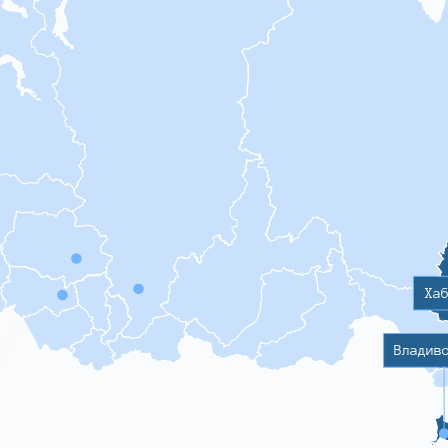
Ха
Владив