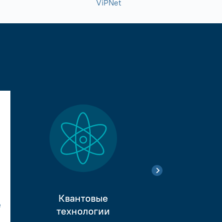
ViPNet
Квантовые
е
Тестиро
технологии