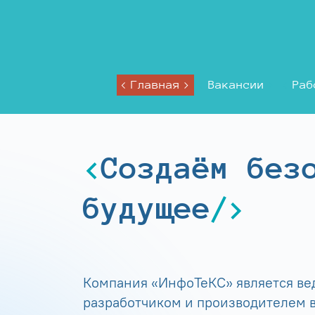
Главная
Вакансии
Раб
Создаём без
будущее
Компания «ИнфоТеКС» является в
разработчиком и производителем в