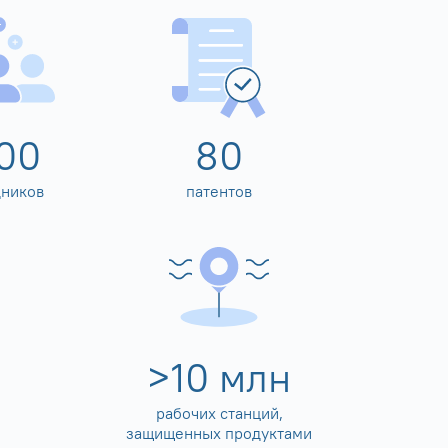
00
80
дников
патентов
>
10
млн
рабочих станций,
защищенных продуктами