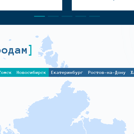
родам
Томск
Новосибирск
Екатеринбург
Ростов-на-Дону
Х