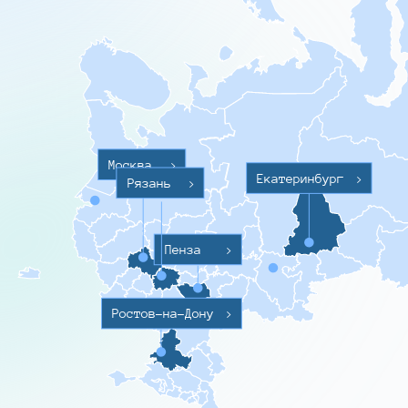
Москва
>
Екатеринбург
>
Рязань
>
Пенза
>
Ростов-на-Дону
>