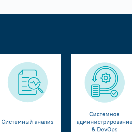
Системное
Системный анализ
администрировани
& DevOps