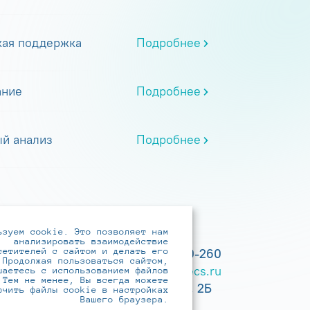
кая поддержка
Подробнее
ание
Подробнее
й анализ
Подробнее
ьзуем cookie. Это позволяет нам
анализировать взаимодействие
сетителей с сайтом и делать его
+7 (495) 737-6192, 8-800-250-0-260
 Продолжая пользоваться сайтом,
practice@infotecs.ru
,
hr@infotecs.ru
шаетесь с использованием файлов
 Тем не менее, Вы всегда можете
127273, г. Москва, Отрадная ул., 2Б
ючить файлы cookie в настройках
Вашего браузера.
строение 1