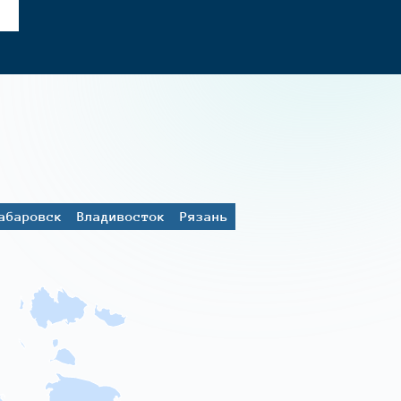
абаровск
Владивосток
Рязань