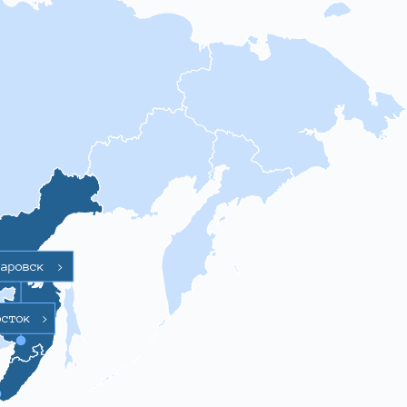
баровск
>
осток
>