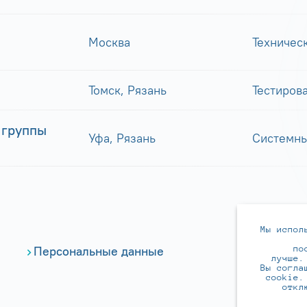
Москва
Техничес
Томск, Рязань
Тестиров
 группы
Уфа, Рязань
Системны
Мы испол
по
Персональные данные
лучше.
Вы согла
cookie.
откл