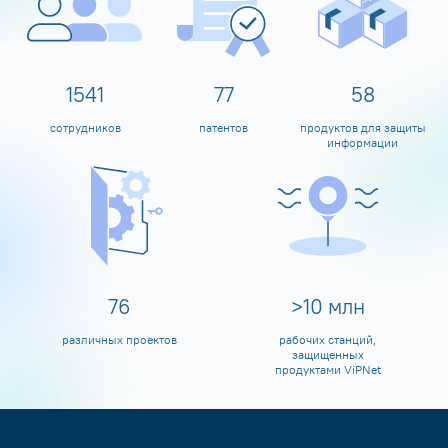
1600
80
60
сотрудников
патентов
продуктов для защиты
информации
80
>
10
млн
различных проектов
рабочих станций,
защищенных
продуктами ViPNet