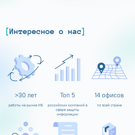
Интересное о нас
>
30
лет
Топ
5
14
офисов
работы на рынке ИБ
российских компаний в
по всей стране
сфере защиты
информации