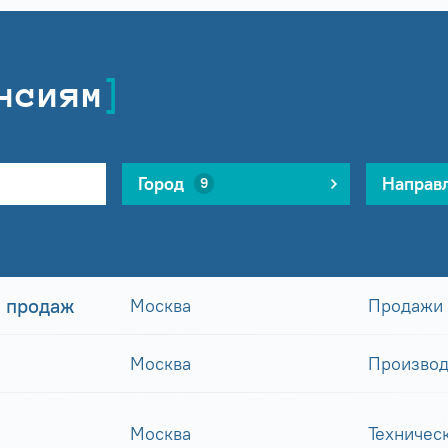
нсиям
Город
Направ
9
 продаж
Москва
Продажи
Москва
Производ
Москва
Техничес