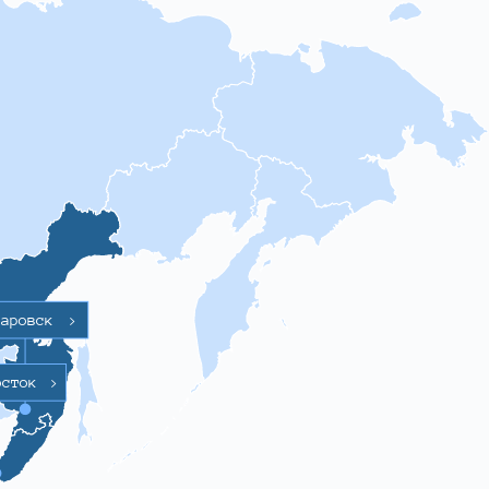
баровск
>
осток
>