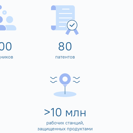
00
80
дников
патентов
>
10
млн
рабочих станций,
защищенных продуктами