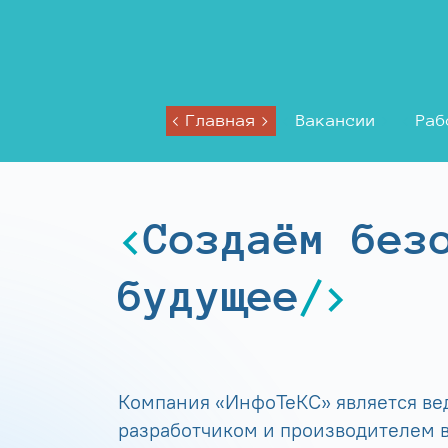
Главная
Вакансии
Раб
Создаём без
будущее
Компания «ИнфоТеКС» является в
разработчиком и производителем в