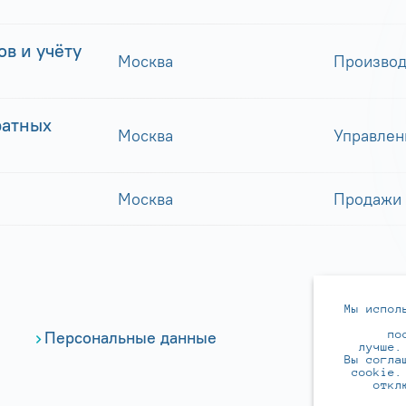
в и учёту
Москва
Производ
ратных
Москва
Управлен
Москва
Продажи
Мы испол
по
Персональные данные
лучше.
Вы согла
cookie.
откл