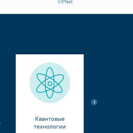
ViPNet
Квантовые
е
Тестиро
технологии