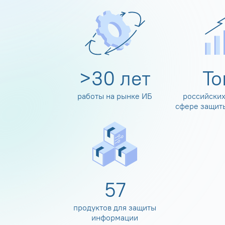
>
30
лет
Т
работы на рынке ИБ
российских
сфере защит
60
продуктов для защиты
информации