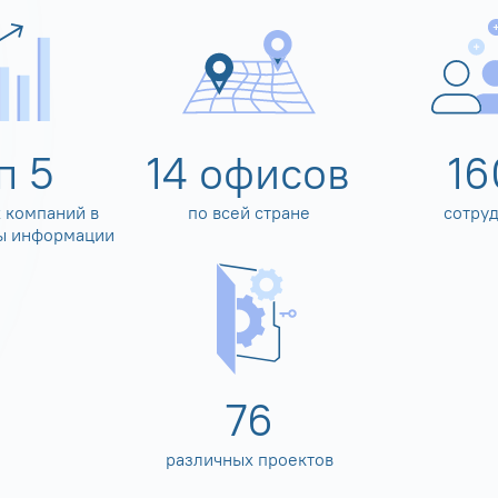
оп
5
14
офисов
16
 компаний в
по всей стране
сотру
ы информации
80
различных проектов