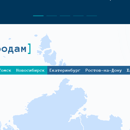
родам
Томск
Новосибирск
Екатеринбург
Ростов-на-Дону
Х