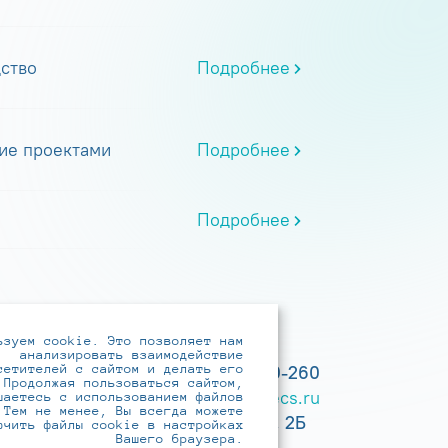
ство
Подробнее
ие проектами
Подробнее
Подробнее
ьзуем cookie. Это позволяет нам
анализировать взаимодействие
сетителей с сайтом и делать его
+7 (495) 737-6192, 8-800-250-0-260
 Продолжая пользоваться сайтом,
practice@infotecs.ru
,
hr@infotecs.ru
шаетесь с использованием файлов
 Тем не менее, Вы всегда можете
127273, г. Москва, Отрадная ул., 2Б
ючить файлы cookie в настройках
Вашего браузера.