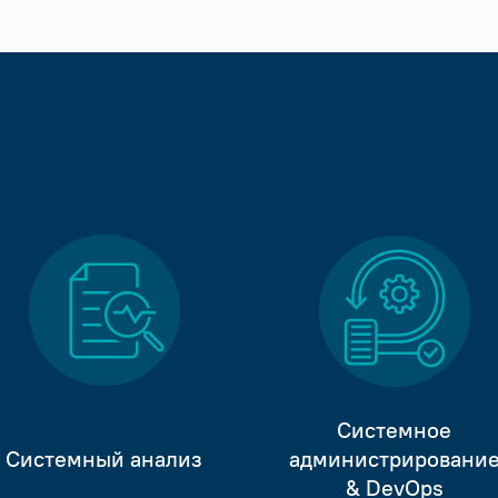
Системное
Системный анализ
администрировани
& DevOps