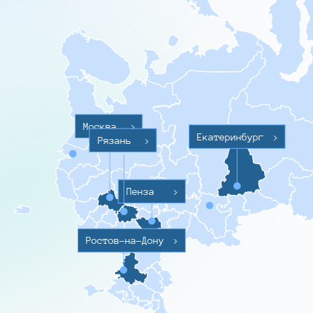
Москва
>
Екатеринбург
>
Рязань
>
Пенза
>
Ростов-на-Дону
>