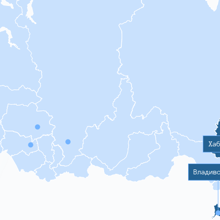
Ха
Владив