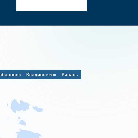
абаровск
Владивосток
Рязань