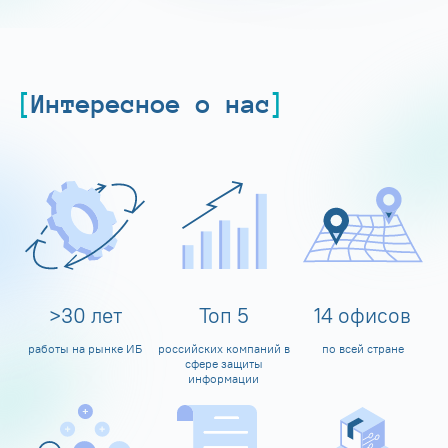
Интересное о нас
>
30
лет
Топ
5
14
офисов
работы на рынке ИБ
российских компаний в
по всей стране
сфере защиты
информации