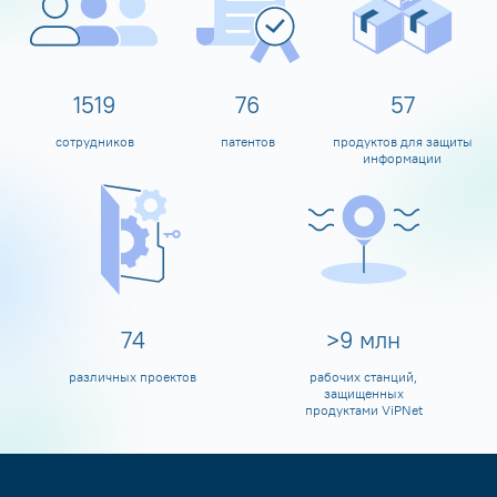
1600
80
60
сотрудников
патентов
продуктов для защиты
информации
80
>
10
млн
различных проектов
рабочих станций,
защищенных
продуктами ViPNet