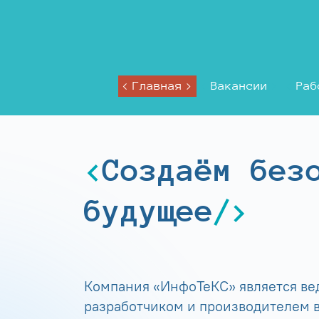
Главная
Вакансии
Раб
Создаём без
будущее
Компания «ИнфоТеКС» является в
разработчиком и производителем в