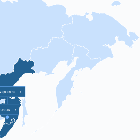
баровск
>
осток
>