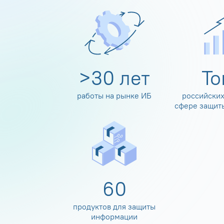
>
30
лет
Т
работы на рынке ИБ
российских
сфере защит
60
продуктов для защиты
информации