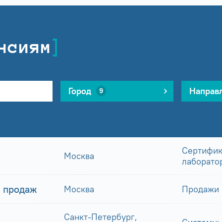
нсиям
Город
Направ
9
Сертифик
Москва
лаборато
 продаж
Москва
Продажи
Санкт-Петербург,