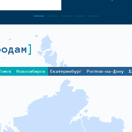
родам
Томск
Новосибирск
Екатеринбург
Ростов-на-Дону
Х