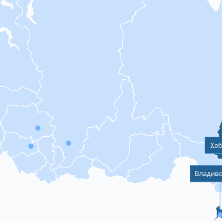
Ха
Владив