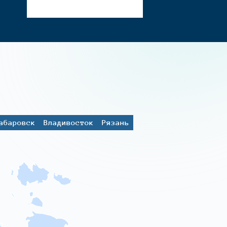
абаровск
Владивосток
Рязань