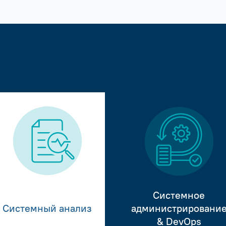
Системное
Системный анализ
администрировани
& DevOps