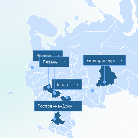
Москва
>
Екатеринбург
>
Рязань
>
Пенза
>
Ростов-на-Дону
>