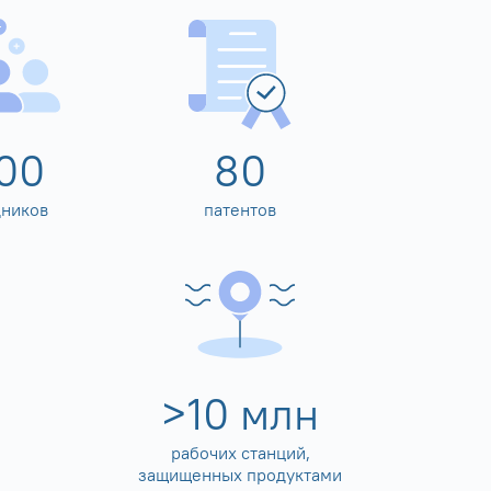
00
80
дников
патентов
>
10
млн
рабочих станций,
защищенных продуктами