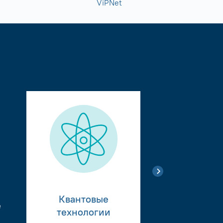
ViPNet
Квантовые
е
Тестиро
технологии