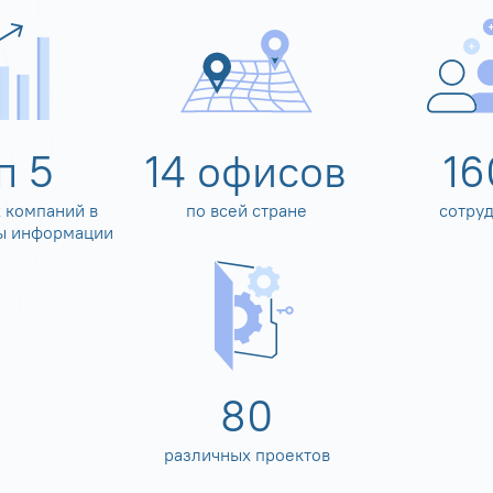
оп
5
14
офисов
16
 компаний в
по всей стране
сотру
ы информации
80
различных проектов