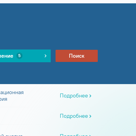
ление
Поиск
5
ационная
Подробнее
рия
Подробнее