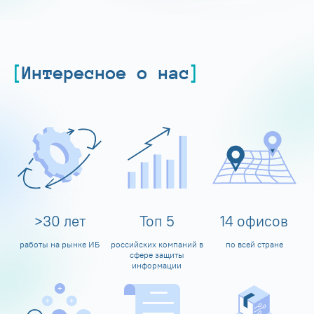
Интересное о нас
>
30
лет
Топ
5
14
офисов
работы на рынке ИБ
российских компаний в
по всей стране
сфере защиты
информации