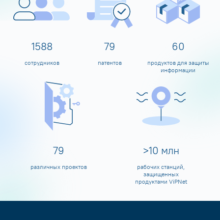
1600
80
60
сотрудников
патентов
продуктов для защиты
информации
80
>
10
млн
различных проектов
рабочих станций,
защищенных
продуктами ViPNet