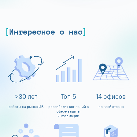
Интересное о нас
>
30
лет
Топ
5
14
офисов
работы на рынке ИБ
российских компаний в
по всей стране
сфере защиты
информации