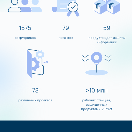
1600
80
60
сотрудников
патентов
продуктов для защиты
информации
80
>
10
млн
различных проектов
рабочих станций,
защищенных
продуктами ViPNet