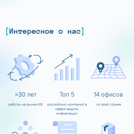
Интересное о нас
>
30
лет
Топ
5
14
офисов
работы на рынке ИБ
российских компаний в
по всей стране
сфере защиты
информации