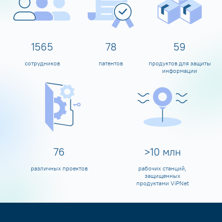
1600
80
60
сотрудников
патентов
продуктов для защиты
информации
80
>
10
млн
различных проектов
рабочих станций,
защищенных
продуктами ViPNet