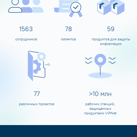
1600
80
60
сотрудников
патентов
продуктов для защиты
информации
80
>
10
млн
различных проектов
рабочих станций,
защищенных
продуктами ViPNet