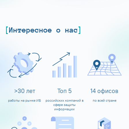
Интересное о нас
>
30
лет
Топ
5
14
офисов
работы на рынке ИБ
российских компаний в
по всей стране
сфере защиты
информации