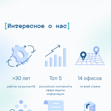
Интересное о нас
>
30
лет
Топ
5
14
офисов
работы на рынке ИБ
российских компаний в
по всей стране
сфере защиты
информации