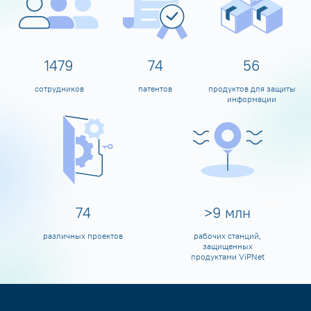
1600
80
60
сотрудников
патентов
продуктов для защиты
информации
80
>
10
млн
различных проектов
рабочих станций,
защищенных
продуктами ViPNet